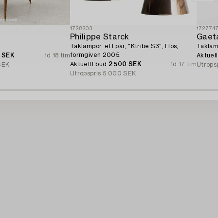
1728203
172774
Philippe Starck
Gaeta
Taklampor, ett par, "Ktribe S3", Flos,
Taklamp
formgiven 2005.
0 SEK
1d 18 tim
Aktuel
Aktuellt bud
2 500 SEK
1d 17 tim
SEK
Utrops
Utropspris
5 000 SEK