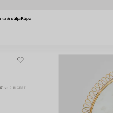
ra & sälja
Köpa
17 jun
19:18 CEST