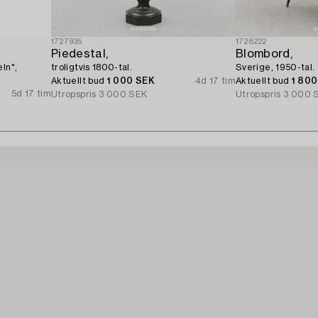
1727935
1728222
Piedestal,
Blombord,
ln",
troligtvis 1800-tal.
Sverige, 1950-tal.
Aktuellt bud
1 000 SEK
4d 17 tim
Aktuellt bud
1 80
5d 17 tim
Utropspris
3 000 SEK
Utropspris
3 000 