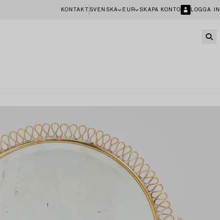
KONTAKT
SVENSKA
EUR
SKAPA KONTO
LOGGA IN