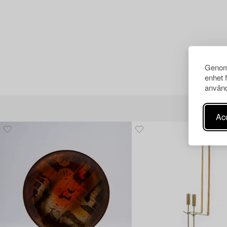
Genom 
enhet 
använd
Acc