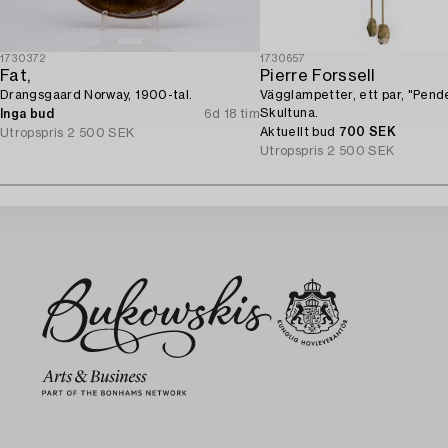
1730372
1730657
Fat,
Pierre Forssell
Drangsgaard Norway, 1900-tal.
Vägglampetter, ett par, "Pende
Skultuna.
Inga bud
6d 18 tim
Aktuellt bud
700 SEK
Utropspris
2 500 SEK
Utropspris
2 500 SEK