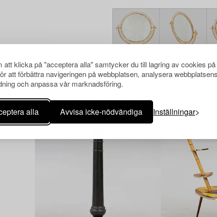
att klicka på "acceptera alla" samtycker du till lagring av cookies på
för att förbättra navigeringen på webbplatsen, analysera webbplatsen
ning och anpassa vår marknadsföring.
Andra har även tittat på
eptera alla
Avvisa icke-nödvändiga
Inställningar