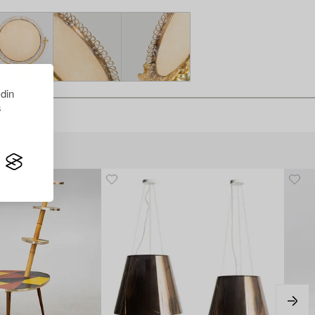
 din
s