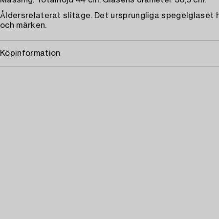
Mässing. Totalhöjd 44 cm. Glasens diameter 30,5 cm.
Åldersrelaterat slitage. Det ursprungliga spegelglaset 
och märken.
Köpinformation