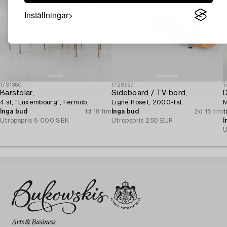
Inställningar
1731360
1728557
1
Barstolar,
Sideboard / TV-bord,
D
4 st, "Luxembourg", Fermob.
Ligne Roset, 2000-tal.
M
Inga bud
1d 18 tim
Inga bud
2d 15 tim
t
Utropspris
6 000 SEK
Utropspris
250 EUR
I
U