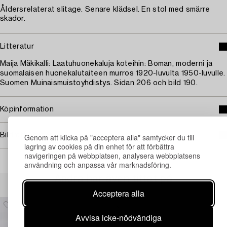
Åldersrelaterat slitage. Senare klädsel. En stol med smärre
skador.
Litteratur
Maija Mäkikalli: Laatuhuonekaluja koteihin: Boman, moderni ja
suomalaisen huonekalutaiteen murros 1920-luvulta 1950-luvulle.
Suomen Muinaismuistoyhdistys. Sidan 206 och bild 190.
Köpinformation
Bildrättigheter
Genom att klicka på "acceptera alla" samtycker du till
lagring av cookies på din enhet för att förbättra
navigeringen på webbplatsen, analysera webbplatsens
användning och anpassa vår marknadsföring.
Andra har även tittat på
Acceptera alla
Avvisa icke-nödvändiga