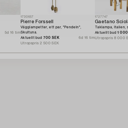
1730657
1727747
Pierre Forssell
Gaetano Sciol
Vägglampetter, ett par, "Pendeln",
Taklampa, Italien, 
Skultuna.
5d 16 tim
Aktuellt bud
1 00
Aktuellt bud
700 SEK
6d 16 tim
Utropspris
8 000 
Utropspris
2 500 SEK