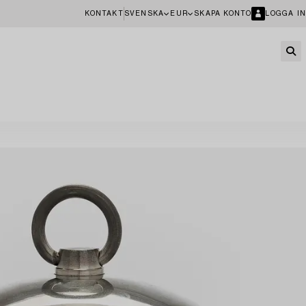
KONTAKT
SVENSKA
EUR
SKAPA KONTO
LOGGA IN