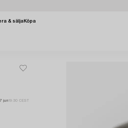
ra & sälja
Köpa
7 jun
19:30 CEST