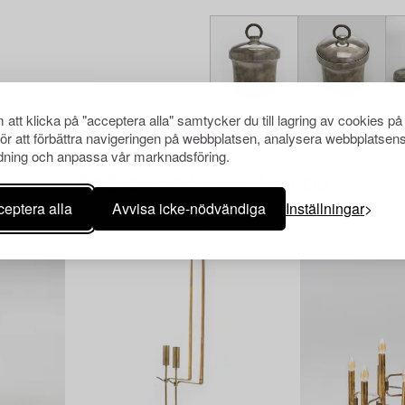
att klicka på "acceptera alla" samtycker du till lagring av cookies på
för att förbättra navigeringen på webbplatsen, analysera webbplatsen
ning och anpassa vår marknadsföring.
Andra har även tittat på
eptera alla
Avvisa icke-nödvändiga
Inställningar