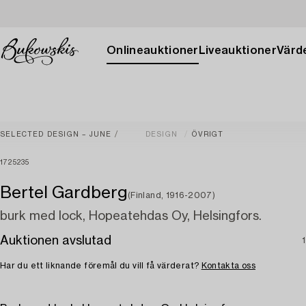
Onlineauktioner
Liveauktioner
Värde
SELECTED DESIGN – JUNE
DESIGN
ÖVRIGT
1725235
Bertel Gardberg
(Finland, 1916-2007)
burk med lock, Hopeatehdas Oy, Helsingfors.
Auktionen avslutad
1
Har du ett liknande föremål du vill få värderat?
Kontakta oss