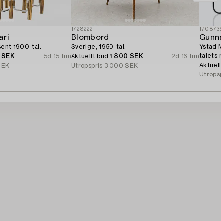
1728222
170873
ari
Blombord,
Gunn
sent 1900-tal.
Sverige, 1950-tal.
Ystad M
talets 
0 SEK
5d 15 tim
Aktuellt bud
1 800 SEK
2d 16 tim
Aktuel
SEK
Utropspris
3 000 SEK
Utrops