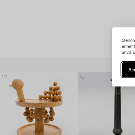
Genom 
enhet 
använd
Acc