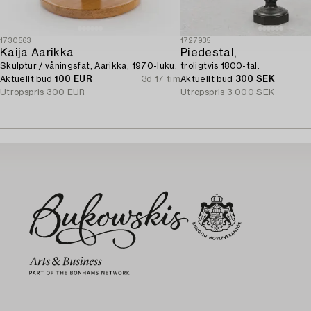
1730563
1727935
Kaija Aarikka
Piedestal,
Skulptur / våningsfat, Aarikka, 1970-luku.
troligtvis 1800-tal.
Aktuellt bud
100 EUR
3d 17 tim
Aktuellt bud
300 SEK
Utropspris
300 EUR
Utropspris
3 000 SEK