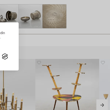
 din
s