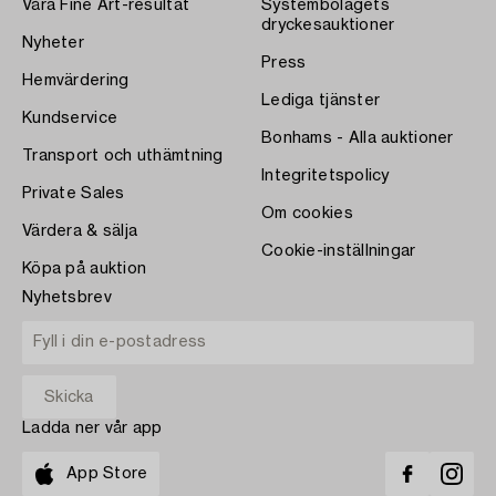
Våra Fine Art-resultat
Systembolagets
dryckesauktioner
Nyheter
Press
Hemvärdering
Lediga tjänster
Kundservice
Bonhams - Alla auktioner
Transport och uthämtning
Integritetspolicy
Private Sales
Om cookies
Värdera & sälja
Cookie-inställningar
Köpa på auktion
Nyhetsbrev
Ladda ner vår app
App Store