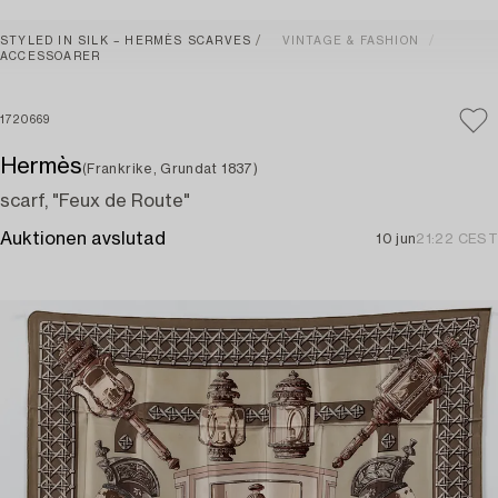
STYLED IN SILK – HERMÈS SCARVES
VINTAGE & FASHION
ACCESSOARER
1720669
Hermès
(Frankrike, Grundat 1837)
scarf, "Feux de Route"
Auktionen avslutad
10 jun
21:22 CEST