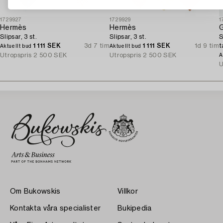
1729927
1729929
1
Hermès
Hermès
G
Slipsar, 3 st.
Slipsar, 3 st.
S
1 111 SEK
3d 7 tim
1 111 SEK
1d 9 tim
t
Aktuellt bud
Aktuellt bud
Utropspris
2 500 SEK
Utropspris
2 500 SEK
A
U
Om Bukowskis
Villkor
Kontakta våra specialister
Bukipedia