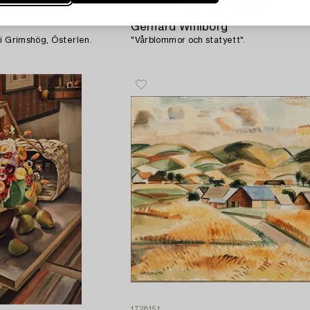
1728152
Gerhard Wihlborg
i Grimshög, Österlen.
"Vårblommor och statyett".
1728151