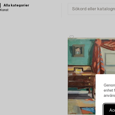
Alla kategorier
Konst
Genom 
enhet 
använd
Acc