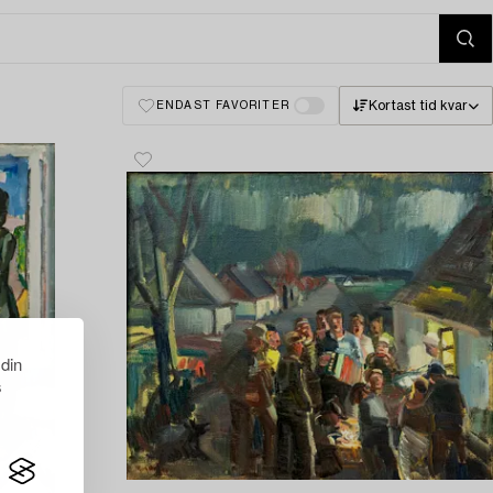
Kortast tid kvar
ENDAST FAVORITER
 din
s