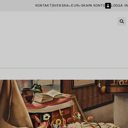
KONTAKT
SVENSKA
EUR
SKAPA KONTO
LOGGA IN