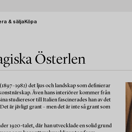
ra & sälja
Köpa
giska Österlen
1897–1982) det ljus och landskap som definierar
tt konstnärskap. Även hans interiörer kommer från
na studieresor till Italien fascinerades han av det
et är jävligt grant – men det är inte så grant som
der 1920-talet, där han utvecklade en solid grund