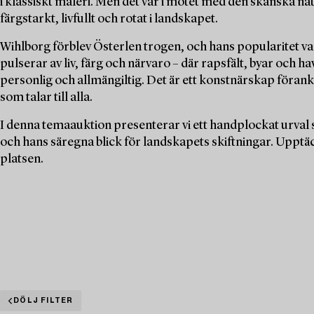
i klassiskt måleri. Men det var i mötet med den skånska n
färgstarkt, livfullt och rotat i landskapet.
Wihlborg förblev Österlen trogen, och hans popularitet va
pulserar av liv, färg och närvaro – där rapsfält, byar och 
personlig och allmängiltig. Det är ett konstnärskap föran
som talar till alla.
I denna temaauktion presenterar vi ett handplockat urval 
och hans säregna blick för landskapets skiftningar. Upptäc
platsen.
DÖLJ FILTER