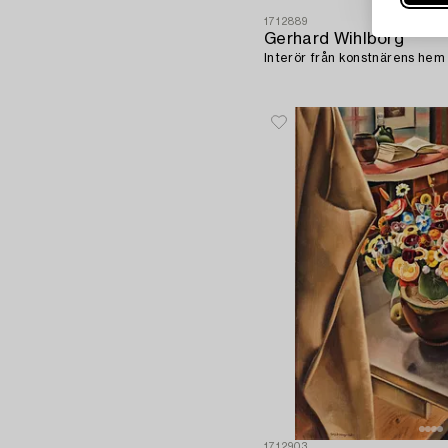
1712889
Gerhard Wihlborg
Interör från konstnärens hem 
1712903