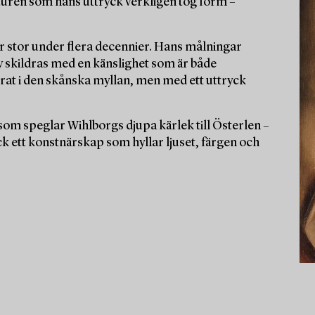
aturen som hans uttryck verkligen tog form –
r stor under flera decennier. Hans målningar
hav skildras med en känslighet som är både
krat i den skånska myllan, men med ett uttryck
som speglar Wihlborgs djupa kärlek till Österlen –
k ett konstnärskap som hyllar ljuset, färgen och