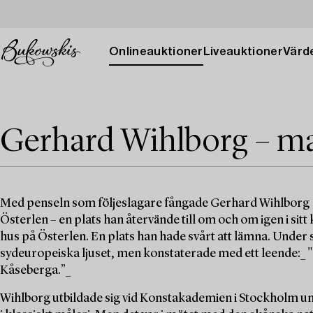
Onlineauktioner
Liveauktioner
Värde
Gerhard Wihlborg – ma
Med penseln som följeslagare fångade Gerhard Wihlborg (
Österlen – en plats han återvände till om och om igen i si
hus på Österlen. En plats han hade svårt att lämna. Under si
sydeuropeiska ljuset, men konstaterade med ett leende:_ "D
Kåseberga.”_
Wihlborg utbildade sig vid Konstakademien i Stockholm un