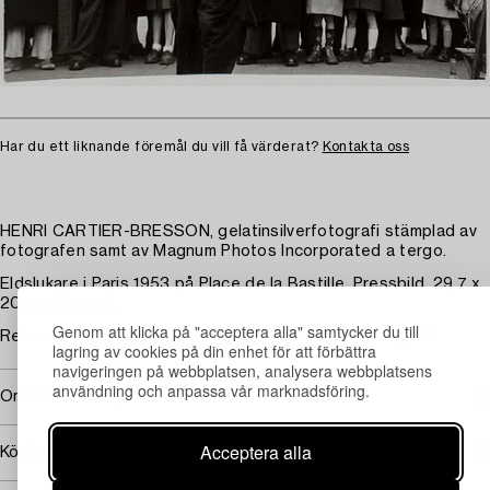
Har du ett liknande föremål du vill få värderat?
Kontakta oss
HENRI CARTIER-BRESSON, gelatinsilverfotografi stämplad av
fotografen samt av Magnum Photos Incorporated a tergo.
Eldslukare i Paris 1953 på Place de la Bastille. Pressbild. 29,7 x
20 cm. Oramad.
Genom att klicka på "acceptera alla" samtycker du till
Retuscher. Obetydligt ytslitage. helhetsintrycket är gott.
lagring av cookies på din enhet för att förbättra
navigeringen på webbplatsen, analysera webbplatsens
användning och anpassa vår marknadsföring.
Omfattas av följerätt
Acceptera alla
Köpinformation