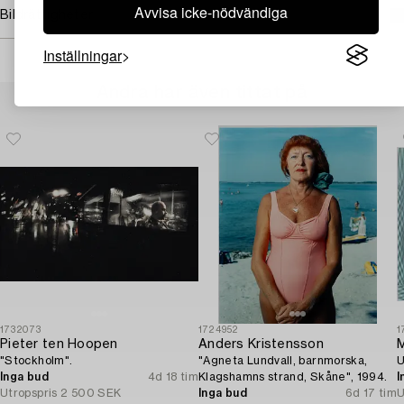
Avvisa icke-nödvändiga
Bildrättigheter
Inställningar
Andra har även tittat på
1732073
1724952
1
Pieter ten Hoopen
Anders Kristensson
M
"Stockholm".
"Agneta Lundvall, barnmorska,
U
Inga bud
4d 18 tim
Klagshamns strand, Skåne", 1994.
I
Utropspris
2 500 SEK
Inga bud
6d 17 tim
U