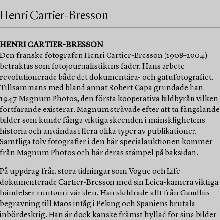
Henri Cartier-Bresson
HENRI CARTIER-BRESSON
Den franske fotografen Henri Cartier-Bresson (1908–2004)
betraktas som fotojournalistikens fader. Hans arbete
revolutionerade både det dokumentära- och gatufotografiet.
Tillsammans med bland annat Robert Capa grundade han
1947 Magnum Photos, den första kooperativa bildbyrån vilken
fortfarande existerar. Magnum strävade efter att ta fängslande
bilder som kunde fånga viktiga skeenden i mänsklighetens
historia och användas i flera olika typer av publikationer.
Samtliga tolv fotografier i den här specialauktionen kommer
från Magnum Photos och bär deras stämpel på baksidan.
På uppdrag från stora tidningar som Vogue och Life
dokumenterade Cartier-Bresson med sin Leica-kamera viktiga
händelser runtom i världen. Han skildrade allt från Gandhis
begravning till Maos intåg i Peking och Spaniens brutala
inbördeskrig. Han är dock kanske främst hyllad för sina bilder