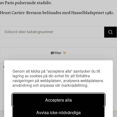
av Paris pulserande stadsliv.
Henri Cartier-Bresson belönades med Hasselbladspriset 1982.
Filter
KONST
RENSA ALLA
Genom att klicka på "acceptera alla" samtycker du till
lagring av cookies på din enhet för att förbättra
navigeringen på webbplatsen, analysera webbplatsens
användning och anpassa vår marknadsföring.
Din sökning gav ingen träff just nu.
Acceptera alla
Avvisa icke-nödvändiga