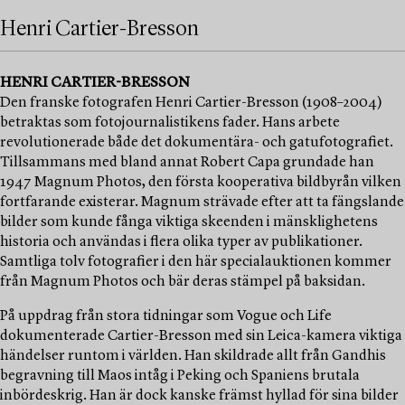
Henri Cartier-Bresson
HENRI CARTIER-BRESSON
Den franske fotografen Henri Cartier-Bresson (1908–2004)
betraktas som fotojournalistikens fader. Hans arbete
revolutionerade både det dokumentära- och gatufotografiet.
Tillsammans med bland annat Robert Capa grundade han
1947 Magnum Photos, den första kooperativa bildbyrån vilken
fortfarande existerar. Magnum strävade efter att ta fängslande
bilder som kunde fånga viktiga skeenden i mänsklighetens
historia och användas i flera olika typer av publikationer.
Samtliga tolv fotografier i den här specialauktionen kommer
från Magnum Photos och bär deras stämpel på baksidan.
På uppdrag från stora tidningar som Vogue och Life
dokumenterade Cartier-Bresson med sin Leica-kamera viktiga
händelser runtom i världen. Han skildrade allt från Gandhis
begravning till Maos intåg i Peking och Spaniens brutala
inbördeskrig. Han är dock kanske främst hyllad för sina bilder