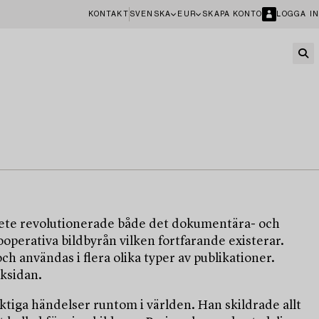
KONTAKT
SVENSKA
EUR
SKAPA KONTO
LOGGA IN
rbete revolutionerade både det dokumentära- och
erativa bildbyrån vilken fortfarande existerar.
 användas i flera olika typer av publikationer.
ksidan.
tiga händelser runtom i världen. Han skildrade allt