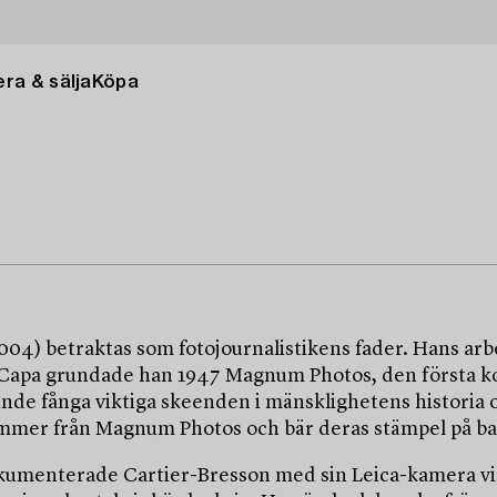
ra & sälja
Köpa
004) betraktas som fotojournalistikens fader. Hans a
Capa grundade han 1947 Magnum Photos, den första koop
de fånga viktiga skeenden i mänsklighetens historia och
kommer från Magnum Photos och bär deras stämpel på ba
okumenterade Cartier-Bresson med sin Leica-kamera vik