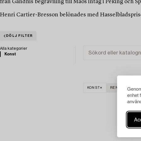
från Gandhis begravning till Maos intåg i Peking och Sp
Henri Cartier-Bresson belönades med Hasselbladsprise
DÖLJ FILTER
Alla kategorier
Konst
Genom 
KONST
RENSA ALLA
enhet 
använd
Acc