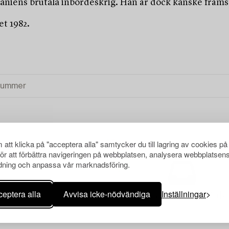
aniens brutala inbördeskrig. Han är dock kanske främst h
t 1982.
att klicka på "acceptera alla" samtycker du till lagring av cookies på
för att förbättra navigeringen på webbplatsen, analysera webbplatsen
ning och anpassa vår marknadsföring.
eptera alla
Avvisa icke-nödvändiga
Inställningar
Din sökning gav ingen träff 