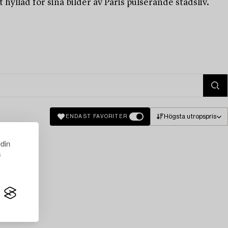
yllad för sina bilder av Paris pulserande stadsliv.
Högsta utropspris
ENDAST FAVORITER
 din
s
just nu.