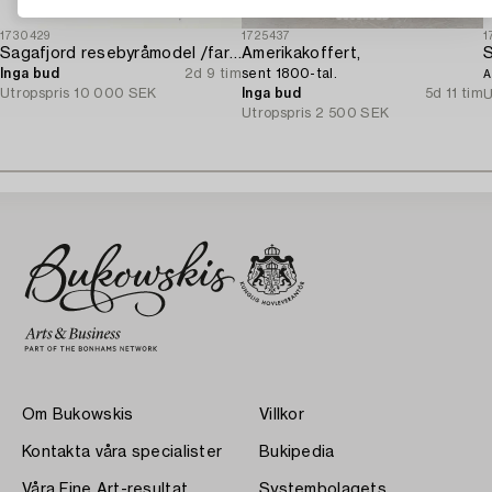
1730429
1725437
1
Sagafjord resebyråmodel /fartygsmodel.
Amerikakoffert,
Inga bud
2d 9 tim
sent 1800-tal.
A
Utropspris
10 000 SEK
Inga bud
5d 11 tim
U
Utropspris
2 500 SEK
Om Bukowskis
Villkor
Kontakta våra specialister
Bukipedia
Våra Fine Art-resultat
Systembolagets