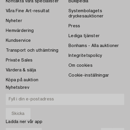
Kontakta våra specialister
Bukipedia
Våra Fine Art-resultat
Systembolagets
dryckesauktioner
Nyheter
Press
Hemvärdering
Lediga tjänster
Kundservice
Bonhams - Alla auktioner
Transport och uthämtning
Integritetspolicy
Private Sales
Om cookies
Värdera & sälja
Cookie-inställningar
Köpa på auktion
Nyhetsbrev
Ladda ner vår app