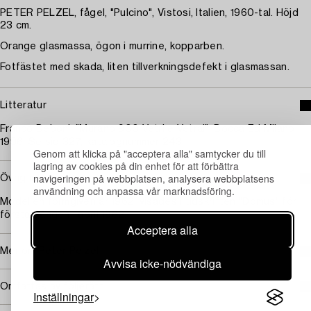
PETER PELZEL, fågel, "Pulcino", Vistosi, Italien, 1960-tal. Höjd
23 cm.
Orange glasmassa, ögon i murrine, kopparben.
Fotfästet med skada, liten tillverkningsdefekt i glasmassan.
Litteratur
Franco Deboni, "Murano 900 Vetri e Vetrai", Bocca Ed Milano
1996. Se sid 327, katalognummer 243.
Genom att klicka på "acceptera alla" samtycker du till
lagring av cookies på din enhet för att förbättra
navigeringen på webbplatsen, analysera webbplatsens
Övrig information
användning och anpassa vår marknadsföring.
Modellen formgiven år 1962, visades i tidskriften "Domus" för
första gången i april 1962.
Acceptera alla
Mer om Peter Pelzel
Avvisa icke-nödvändiga
Omfattas av följerätt
Inställningar