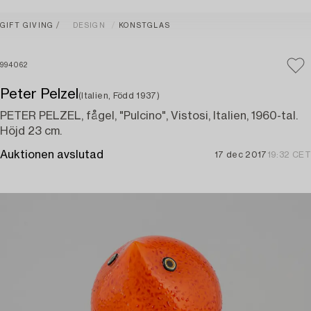
GIFT GIVING
DESIGN
KONSTGLAS
994062
Peter Pelzel
(Italien, Född 1937)
PETER PELZEL, fågel, "Pulcino", Vistosi, Italien, 1960-tal.
Höjd 23 cm.
Auktionen avslutad
17 dec 2017
19:32 CET