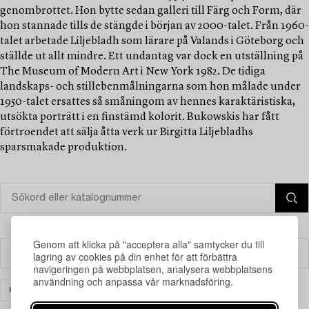
genombrottet. Hon bytte sedan galleri till Färg och Form, där
hon stannade tills de stängde i början av 2000-talet. Från 1960-
talet arbetade Liljebladh som lärare på Valands i Göteborg och
ställde ut allt mindre. Ett undantag var dock en utställning på
The Museum of Modern Art i New York 1982. De tidiga
landskaps- och stillebenmålningarna som hon målade under
1950-talet ersattes så småningom av hennes karaktäristiska,
utsökta porträtt i en finstämd kolorit. Bukowskis har fått
förtroendet att sälja åtta verk ur Birgitta Liljebladhs
sparsmakade produktion.
Genom att klicka på "acceptera alla" samtycker du till
Filter
lagring av cookies på din enhet för att förbättra
navigeringen på webbplatsen, analysera webbplatsens
användning och anpassa vår marknadsföring.
KONST
RENSA ALLA