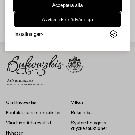
Acceptera alla
Avvisa icke-nödvändiga
Din sökning gav ingen träff just nu.
Inställningar
Om Bukowskis
Villkor
Kontakta våra specialister
Bukipedia
Våra Fine Art-resultat
Systembolagets
dryckesauktioner
Nyheter