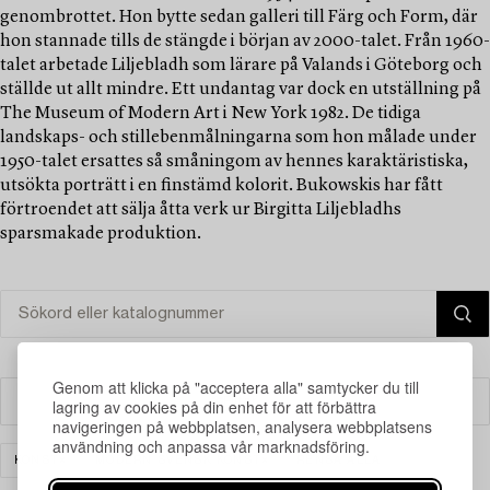
genombrottet. Hon bytte sedan galleri till Färg och Form, där
hon stannade tills de stängde i början av 2000-talet. Från 1960-
talet arbetade Liljebladh som lärare på Valands i Göteborg och
ställde ut allt mindre. Ett undantag var dock en utställning på
The Museum of Modern Art i New York 1982. De tidiga
landskaps- och stillebenmålningarna som hon målade under
1950-talet ersattes så småningom av hennes karaktäristiska,
utsökta porträtt i en finstämd kolorit. Bukowskis har fått
förtroendet att sälja åtta verk ur Birgitta Liljebladhs
sparsmakade produktion.
Genom att klicka på "acceptera alla" samtycker du till
Filter
lagring av cookies på din enhet för att förbättra
navigeringen på webbplatsen, analysera webbplatsens
användning och anpassa vår marknadsföring.
KONST
MODERN SVENSK KONST
RENSA ALLA