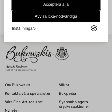
Acceptera alla
Avvisa icke-nödvändiga
Din sökning gav ingen träff just nu.
Inställningar
Om Bukowskis
Villkor
Kontakta våra specialister
Bukipedia
Våra Fine Art-resultat
Systembolagets
dryckesauktioner
Nyheter