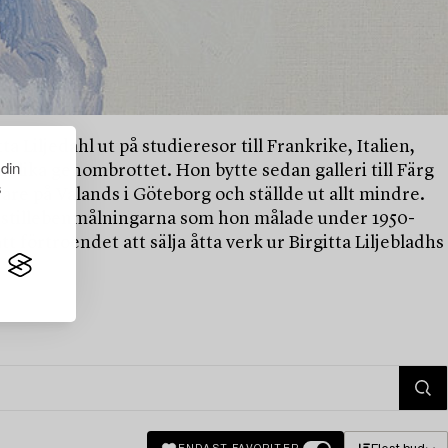
Liljedahl ut på studieresor till Frankrike, Italien,
 din
lika genombrottet. Hon bytte sedan galleri till Färg
s
are på Valands i Göteborg och ställde ut allt mindre.
h stillebenmålningarna som hon målade under 1950-
 förtroendet att sälja åtta verk ur Birgitta Liljebladhs