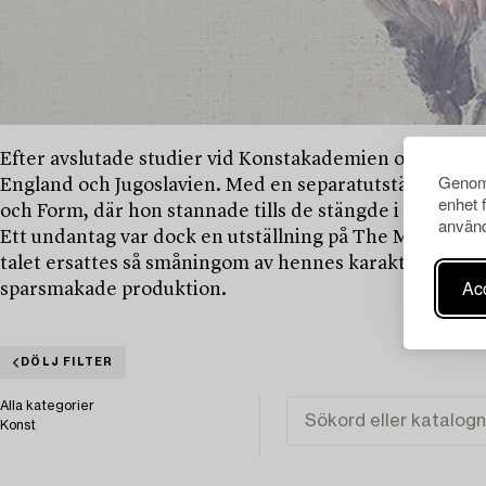
Efter avslutade studier vid Konstakademien och Konsthögs
Genom 
England och Jugoslavien. Med en separatutställning på
enhet 
och Form, där hon stannade tills de stängde i början av
använd
Ett undantag var dock en utställning på The Museum o
talet ersattes så småningom av hennes karaktäristiska, u
Acc
sparsmakade produktion.
DÖLJ FILTER
Alla kategorier
Konst