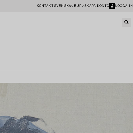
KONTAKT
SVENSKA
EUR
SKAPA KONTO
LOGGA IN