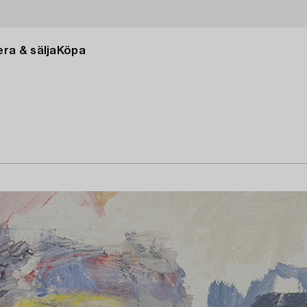
ra & sälja
Köpa