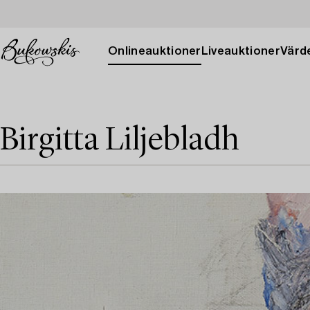
Onlineauktioner
Liveauktioner
Värde
Birgitta Liljebladh