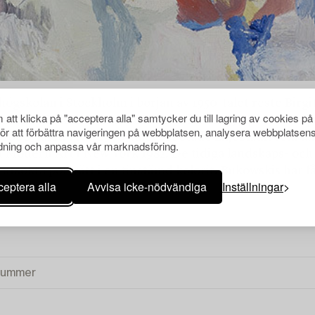
kolan i Stockholm i början av 1950-talet reste Birgitta 
att klicka på "acceptera alla" samtycker du till lagring av cookies på
 anrika Galleri Gummesons i Stockholm 1954 kom det pub
för att förbättra navigeringen på webbplatsen, analysera webbplatsen
 2000-talet. Från 1960-talet arbetade Liljebladh som lär
ning och anpassa vår marknadsföring.
f Modern Art i New York 1982. De tidiga landskaps- oc
tsökta porträtt i en finstämd kolorit. Bukowskis har fått
eptera alla
Avvisa icke-nödvändiga
Inställningar