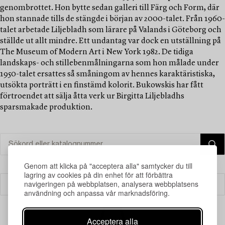
genombrottet. Hon bytte sedan galleri till Färg och Form, där
hon stannade tills de stängde i början av 2000-talet. Från 1960-
talet arbetade Liljebladh som lärare på Valands i Göteborg och
ställde ut allt mindre. Ett undantag var dock en utställning på
The Museum of Modern Art i New York 1982. De tidiga
landskaps- och stillebenmålningarna som hon målade under
1950-talet ersattes så småningom av hennes karaktäristiska,
utsökta porträtt i en finstämd kolorit. Bukowskis har fått
förtroendet att sälja åtta verk ur Birgitta Liljebladhs
sparsmakade produktion.
Genom att klicka på "acceptera alla" samtycker du till
lagring av cookies på din enhet för att förbättra
navigeringen på webbplatsen, analysera webbplatsens
Filter
användning och anpassa vår marknadsföring.
Acceptera alla