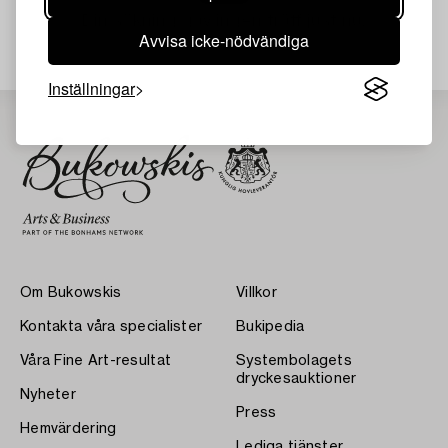
Din sökning gav ingen träff just nu.
Avvisa icke-nödvändiga
Inställningar
Om Bukowskis
Villkor
Kontakta våra specialister
Bukipedia
Våra Fine Art-resultat
Systembolagets
dryckesauktioner
Nyheter
Press
Hemvärdering
Lediga tjänster