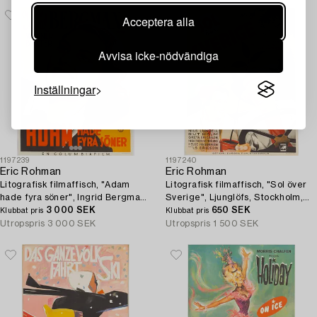
Acceptera alla
Avvisa icke-nödvändiga
Inställningar
1197239
1197240
Eric Rohman
Eric Rohman
Litografisk filmaffisch, "Adam
Litografisk filmaffisch, "Sol över
hade fyra söner", Ingrid Bergman,
Sverige", Ljunglöfs, Stockholm,
J. Olséns Litografiska Anstalt,
3 000 SEK
1938.
650 SEK
Klubbat pris
Klubbat pris
1941.
Utropspris
3 000 SEK
Utropspris
1 500 SEK