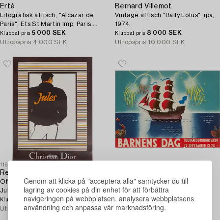
Erté
Bernard Villemot
Litografisk affisch, "Alcazar de
Vintage affisch "Bally Lotus", ipa,
Paris", Ets St Martin Imp, Paris,
1974.
Frankrike, omkring 1970.
5 000 SEK
8 000 SEK
Klubbat pris
Klubbat pris
Utropspris
4 000 SEK
Utropspris
10 000 SEK
1197259
1197235
René Gruau
Torsten Schonberg
Genom att klicka på "acceptera alla" samtycker du till
Offsetaffisch, "Christian Dior
Tillskriven. Litografisk affisch,
lagring av cookies på din enhet för att förbättra
Jules", édition FAB and CO,
"Barnens dag", 1920-tal.
navigeringen på webbplatsen, analysera webbplatsens
Frankrike, 1980-tal.
1 100 SEK
2 000 SEK
Klubbat pris
Klubbat pris
användning och anpassa vår marknadsföring.
Utropspris
1 500 SEK
Utropspris
3 000 SEK