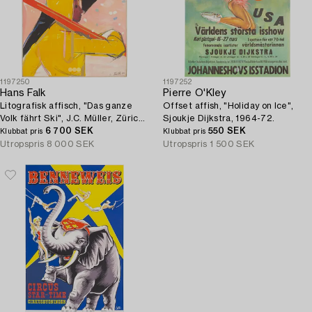
1197250
1197252
Hans Falk
Pierre O'Kley
Litografisk affisch, "Das ganze
Offset affish, "Holiday on Ice",
Volk fährt Ski", J.C. Müller, Zürich,
Sjoukje Dijkstra, 1964-72.
Schweiz, 1943.
6 700 SEK
550 SEK
Klubbat pris
Klubbat pris
Utropspris
8 000 SEK
Utropspris
1 500 SEK