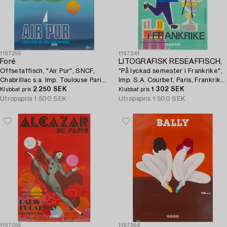
1197255
1197241
Foré
LITOGRAFISK RESEAFFISCH,
Offsetaffisch, "Air Pur", SNCF,
"På lyckad semester i Frankrike",
Chabrillac s.a. Imp. Toulouse Paris,
Imp. S.A. Courbet, Paris, Frankrike,
Frankrike. 1974.
2 250 SEK
1960-tal.
1 302 SEK
Klubbat pris
Klubbat pris
Utropspris
1 500 SEK
Utropspris
1 500 SEK
1197256
1197254