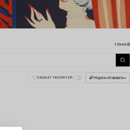
1 föremål
Högsta utropspris
ENDAST FAVORITER