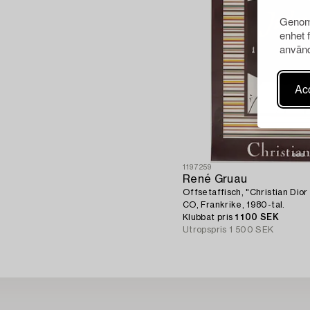
Genom 
enhet 
använd
Acc
1197259
René Gruau
Offsetaffisch, "Christian Dior
CO, Frankrike, 1980-tal.
Klubbat pris
1 100 SEK
Utropspris
1 500 SEK