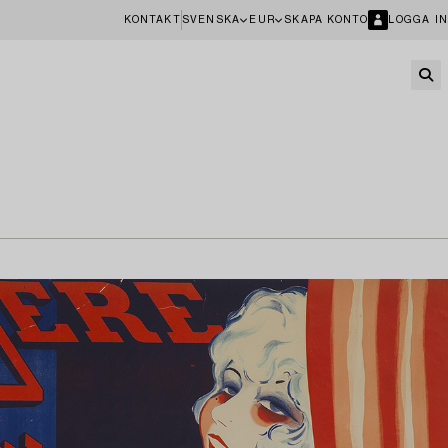
KONTAKT
SVENSKA
EUR
SKAPA KONTO
LOGGA IN