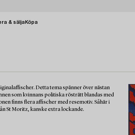
ra & sälja
Köpa
iginalaffischer. Detta tema spänner över nästan
 ämnen som kvinnans politiska rösträtt blandas med
nen finns flera affischer med resemotiv. Såhär i
ån St Moritz, kanske extra lockande.