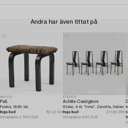
Andra har även tittat på
1697172
1730472
1
Pall,
Achille Castiglioni
D
Funkis, 1930-tal.
Stolar, 4 st, "Irma", Zanotta, Italien.
M
Inga bud
8d 22 tim
Inga bud
21 tim 28m
t
Utropspris
2 500 SEK
Utropspris
600 EUR
I
U