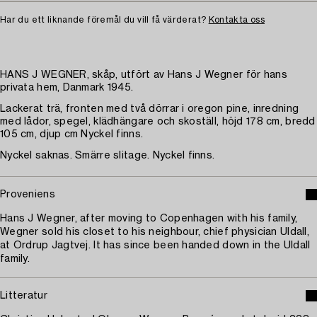
Har du ett liknande föremål du vill få värderat?
Kontakta oss
HANS J WEGNER, skåp, utfört av Hans J Wegner för hans
privata hem, Danmark 1945.
Lackerat trä, fronten med två dörrar i oregon pine, inredning
med lådor, spegel, klädhängare och skoställ, höjd 178 cm, bredd
105 cm, djup cm Nyckel finns.
Nyckel saknas. Smärre slitage. Nyckel finns.
Proveniens
Hans J Wegner, after moving to Copenhagen with his family,
Wegner sold his closet to his neighbour, chief physician Uldall,
at Ordrup Jagtvej. It has since been handed down in the Uldall
family.
Litteratur