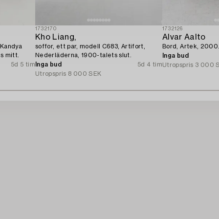
1732170
1732126
Kho Liang,
Alvar Aalto
, Kandya
soffor, ett par, modell C683, Artifort,
Bord, Artek, 2000
s mitt.
Nederläderna, 1900-talets slut.
Inga bud
5d 5 tim
Inga bud
5d 4 tim
Utropspris
3 000 
Utropspris
8 000 SEK