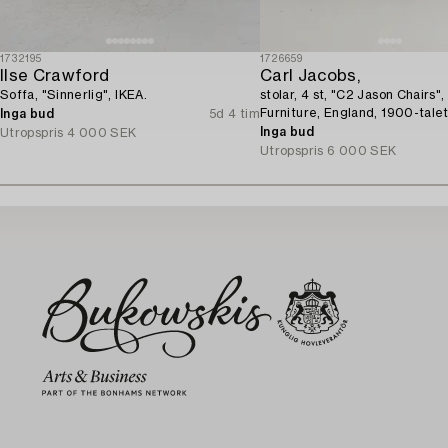
1732195
1726659
Ilse Crawford
Carl Jacobs,
Soffa, "Sinnerlig", IKEA.
stolar, 4 st, "C2 Jason Chairs"
Furniture, England, 1900-talet
Inga bud
5d 4 tim
Inga bud
Utropspris
4 000 SEK
Utropspris
6 000 SEK