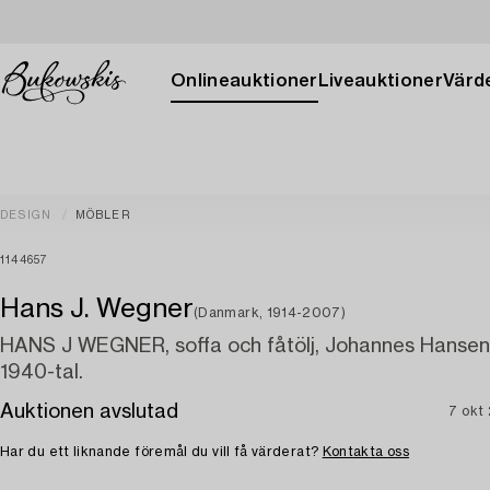
Onlineauktioner
Liveauktioner
Värde
DESIGN
MÖBLER
1144657
Hans J. Wegner
(Danmark, 1914-2007)
HANS J WEGNER, soffa och fåtölj, Johannes Hanse
1940-tal.
Auktionen avslutad
7 okt
Har du ett liknande föremål du vill få värderat?
Kontakta oss