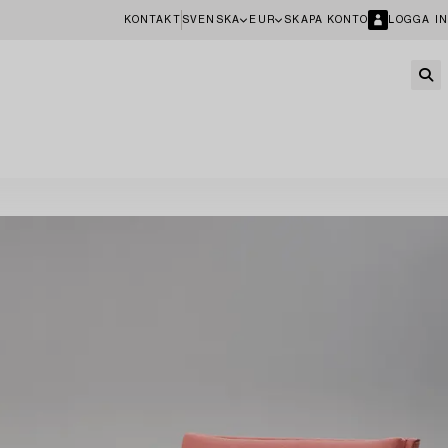
KONTAKT
SVENSKA
EUR
SKAPA KONTO
LOGGA IN