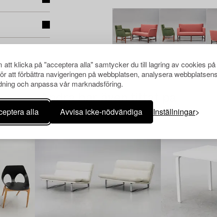
att klicka på "acceptera alla" samtycker du till lagring av cookies på
för att förbättra navigeringen på webbplatsen, analysera webbplatsen
ning och anpassa vår marknadsföring.
Andra har även tittat på
eptera alla
Avvisa icke-nödvändiga
Inställningar