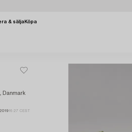
ra & sälja
Köpa
n, Danmark
 2019
16:27 CEST