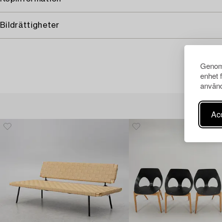
Bildrättigheter
Genom 
enhet 
använd
Acc