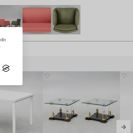
 din
s