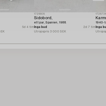
1729908
172873
Sidobord,
Karms
.
ett par, Spanien, 1988.
1940-ta
5d 4 tim
Inga bud
2d 7 tim
Inga b
SEK
Utropspris
3 000 SEK
Utrops