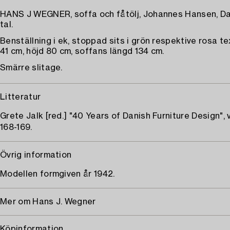
HANS J WEGNER, soffa och fåtölj, Johannes Hansen, D
tal.
Benställning i ek, stoppad sits i grön respektive rosa tex
41 cm, höjd 80 cm, soffans längd 134 cm.
Smärre slitage.
Litteratur
Grete Jalk [red.] "40 Years of Danish Furniture Design", vo
168-169.
Övrig information
Modellen formgiven år 1942.
Mer om Hans J. Wegner
Köpinformation