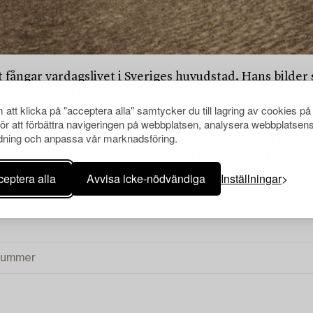
fångar vardagslivet i Sveriges huvudstad. Hans bilder sk
rades i hans bok "Vårt vackra Stockholm" utgiven 1920
att klicka på "acceptera alla" samtycker du till lagring av cookies på
ill Sverige för att undervisa i tyska på Uppsala univer
för att förbättra navigeringen på webbplatsen, analysera webbplatsen
ning och anpassa vår marknadsföring.
ar en av de fotografer som tidigt betraktade sina bild
m tiderna. I Stockholms societet var det mycket populä
eptera alla
Avvisa icke-nödvändiga
Inställningar