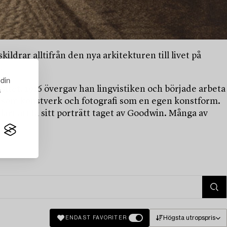
ildrar alltifrån den nya arkitekturen till livet på
.
 din
sitet. 1916 övergav han lingvistiken och började arbeta
s
er som konstverk och fotografi som en egen konstform.
rt att få sitt porträtt taget av Goodwin. Många av
Högsta utropspris
ENDAST FAVORITER