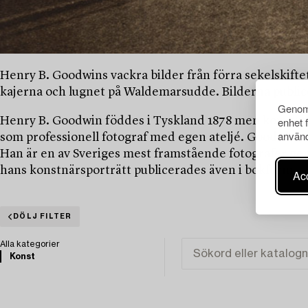
Henry B. Goodwins vackra bilder från förra sekelskiftet 
kajerna och lugnet på Waldemarsudde. Bilderna publice
Genom 
Henry B. Goodwin föddes i Tyskland 1878 men kom 1904 t
enhet 
använd
som professionell fotograf med egen ateljé. Goodwin v
Han är en av Sveriges mest framstående fotografer geno
hans konstnärsporträtt publicerades även i bokform.
Acc
DÖLJ FILTER
Alla kategorier
Konst