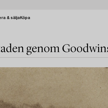
ra & sälja
Köpa
staden genom Goodwin