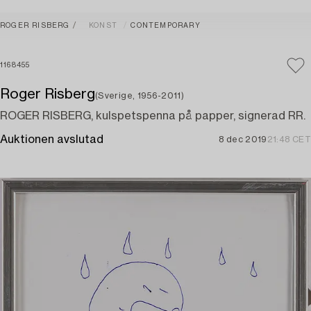
ROGER RISBERG
KONST
CONTEMPORARY
1168455
Roger Risberg
(Sverige, 1956-2011)
ROGER RISBERG, kulspetspenna på papper, signerad RR.
Auktionen avslutad
8 dec 2019
21:48 CET