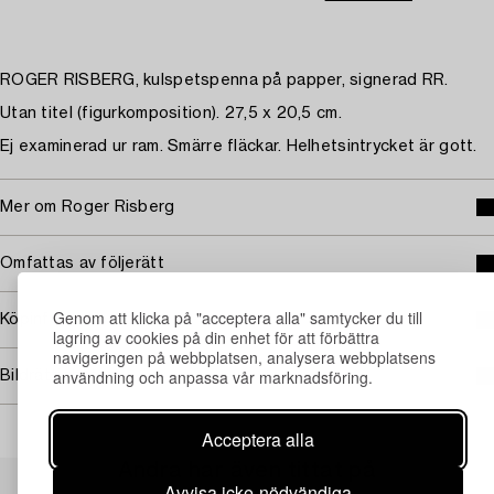
ROGER RISBERG, kulspetspenna på papper, signerad RR.
Utan titel (figurkomposition). 27,5 x 20,5 cm.
Ej examinerad ur ram. Smärre fläckar. Helhetsintrycket är gott.
Mer om Roger Risberg
Omfattas av följerätt
Genom att klicka på "acceptera alla" samtycker du till
Köpinformation
lagring av cookies på din enhet för att förbättra
navigeringen på webbplatsen, analysera webbplatsens
användning och anpassa vår marknadsföring.
Bildrättigheter
Acceptera alla
Andra har även tittat på
Avvisa icke-nödvändiga