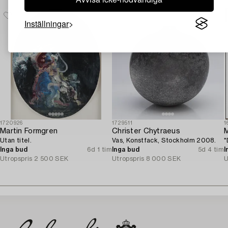
Inställningar
1720926
1729511
1
Martin Formgren
Christer Chytraeus
M
Utan titel.
Vas, Konstfack, Stockholm 2008.
"
Inga bud
6d 1 tim
Inga bud
5d 4 tim
I
Utropspris
2 500 SEK
Utropspris
8 000 SEK
U