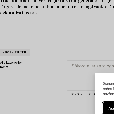
Traditionerna i hantverket går i arv från generation till g
färger. I denna temaauktion finner du en mängd vackra Duod
dekorativa flaskor.
DÖLJ FILTER
Alla kategorier
Konst
Genom 
enhet 
använd
KONST
GRAFIK
RE
Acc