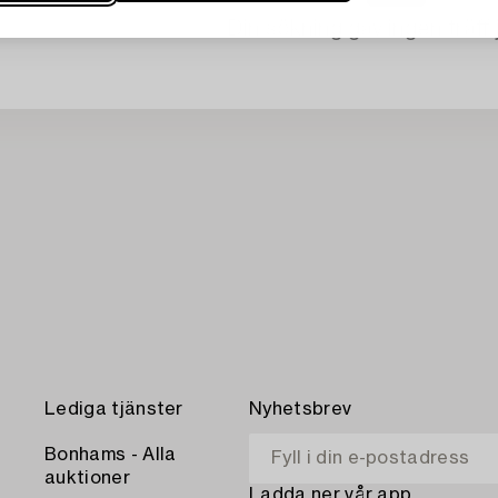
Din sökning gav ingen träff 
Lediga tjänster
Nyhetsbrev
Bonhams - Alla
auktioner
Ladda ner vår app