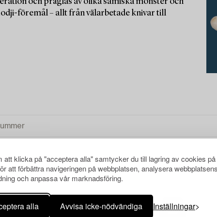
eneration och präglas av olika samiska mönster och
ji-föremål – allt från välarbetade knivar till
att klicka på "acceptera alla" samtycker du till lagring av cookies på
för att förbättra navigeringen på webbplatsen, analysera webbplatsen
ning och anpassa vår marknadsföring.
NSA ALLA
eptera alla
Avvisa icke-nödvändiga
Inställningar