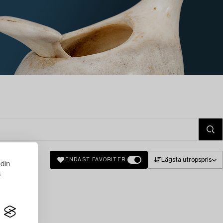
Lägsta utropspris
ENDAST FAVORITER
 din
s