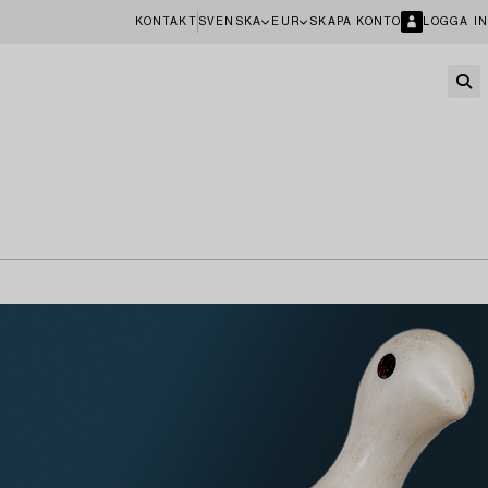
KONTAKT
SVENSKA
EUR
SKAPA KONTO
LOGGA IN