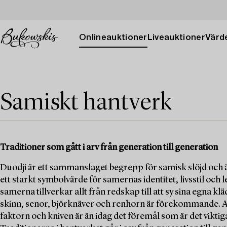
Onlineauktioner
Liveauktioner
Värde
Samiskt hantverk
Traditioner som gått i arv från generation till generation
Duodji är ett sammanslaget begrepp för samisk slöjd och ä
ett starkt symbolvärde för samernas identitet, livsstil och
samerna tillverkar allt från redskap till att sy sina egna klä
skinn, senor, björknäver och renhorn är förekommande. Att 
faktorn och kniven är än idag det föremål som är det vikti