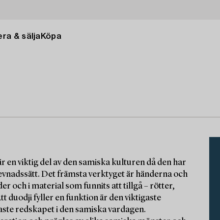
ra & sälja
Köpa
r en viktig del av den samiska kulturen då den har
 levnadssätt. Det främsta verktyget är händerna och
der och i material som funnits att tillgå – rötter,
duodji fyller en funktion är den viktigaste
gaste redskapet i den samiska vardagen.