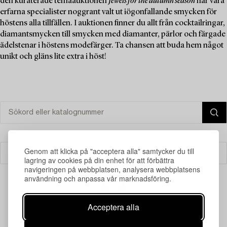
den kuraterade temaauktionen
Jewels for the autumn season
har våra
erfarna specialister noggrant valt ut iögonfallande smycken för
höstens alla tillfällen. I auktionen finner du allt från cocktailringar,
diamantsmycken till smycken med diamanter, pärlor och färgade
ädelstenar i höstens modefärger. Ta chansen att buda hem något
unikt och gläns lite extra i höst!
Genom att klicka på "acceptera alla" samtycker du till
Filter
lagring av cookies på din enhet för att förbättra
navigeringen på webbplatsen, analysera webbplatsens
användning och anpassa vår marknadsföring.
Din sökning gav ingen träff just nu.
Acceptera alla