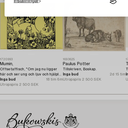
Inställningar
1720993
1693625
1
Mumin,
Paulus Potter
Offsetaffisch, "Om jag nu ligger
Tillskriven, Boskap.
T
här och ser ung och ljuv och hjälplös
Inga bud
2d 15 tim
I
ut...".
Inga bud
18 tim 6m
Utropspris
2 500 SEK
U
Utropspris
2 500 SEK