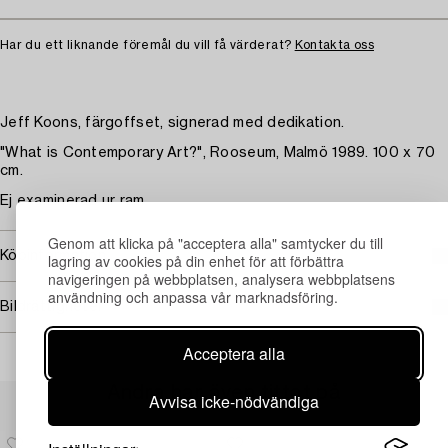
Har du ett liknande föremål du vill få värderat?
Kontakta oss
Jeff Koons, färgoffset, signerad med dedikation.
"What is Contemporary Art?", Rooseum, Malmö 1989. 100 x 70
cm.
Ej examinerad ur ram.
Genom att klicka på "acceptera alla" samtycker du till
Köpinformation
lagring av cookies på din enhet för att förbättra
navigeringen på webbplatsen, analysera webbplatsens
användning och anpassa vår marknadsföring.
Bildrättigheter
Acceptera alla
Andra har även tittat på
Avvisa icke-nödvändiga