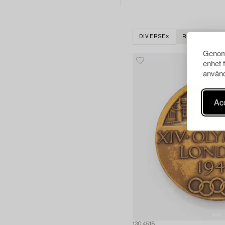
DIVERSE
RENSA ALLA
Genom 
enhet 
använd
Acc
1304518