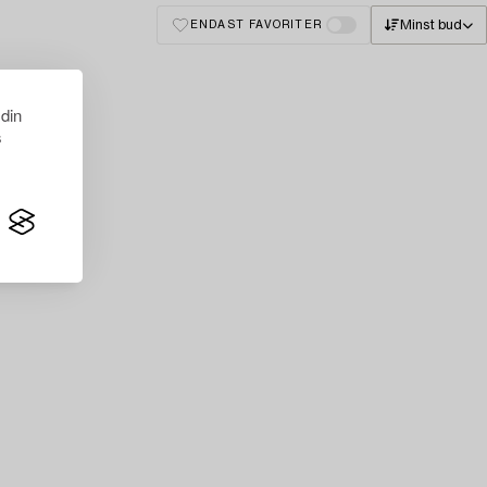
Minst bud
ENDAST FAVORITER
 din
s