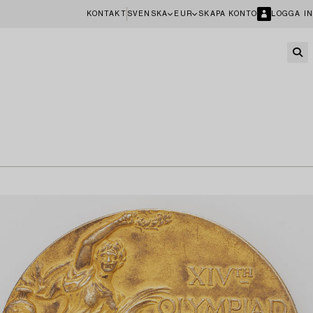
KONTAKT
SVENSKA
EUR
SKAPA KONTO
LOGGA IN