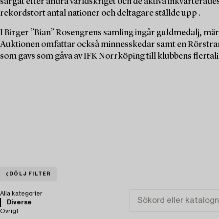
sargat efter andra världskriget och de aktiva inkvarterades t
rekordstort antal nationer och deltagare ställde upp .
I Birger ”Bian” Rosengrens samling ingår guldmedalj, mä
Auktionen omfattar också minnesskedar samt en Rörstran
som gavs som gåva av IFK Norrköping till klubbens flertali
DÖLJ FILTER
Alla kategorier
Diverse
Övrigt