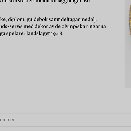
ill största del i militärförläggningar. Ett
rke, diplom, guidebok samt deltagarmedalj.
ds-servis med dekor av de olympiska ringarna
ga spelare i landslaget 1948.