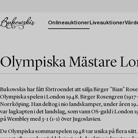
Onlineauktioner
Liveauktioner
Värde
Olympiska Mästare Lo
Bukowskis har fått förtroendet att sälja Birger ”Bian” Ro
Olympiska spelen i London 1948. Birger Rosengren (1917-1
Norrköping. Han deltog i nio landskamper, under åren 1945 t
var lagkapten i det landslag, som vann OS-guld i London 1
på Wembley med 3-1 (1-1) över Jugoslavien.
De Olympiska sommarspelen 1948 var unika på flera sätt. D