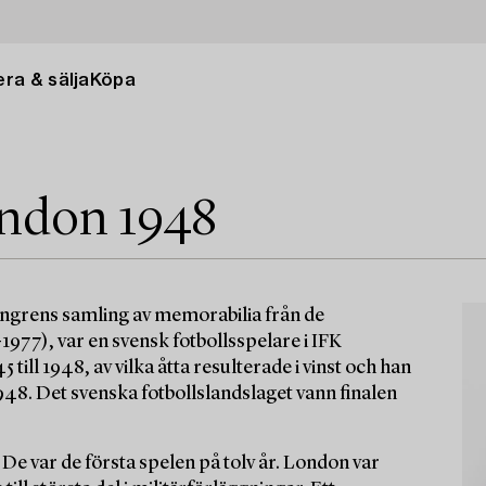
ra & sälja
Köpa
ndon 1948
sengrens samling av memorabilia från de
977), var en svensk fotbollsspelare i IFK
ill 1948, av vilka åtta resulterade i vinst och han
948. Det svenska fotbollslandslaget vann finalen
e var de första spelen på tolv år. London var