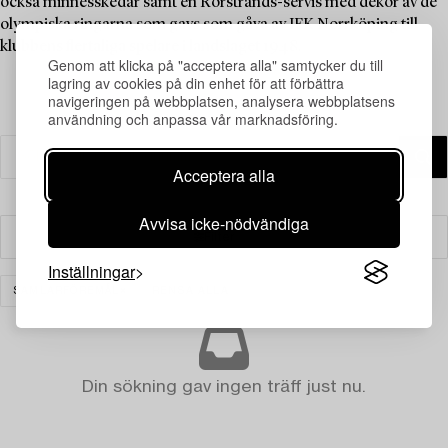
också minnesskedar samt en Rörstrands-servis med dekor av de
olympiska ringarna som gavs som gåva av IFK Norrköping till
klubbens flertaliga spelare i landslaget 1948.
Genom att klicka på "acceptera alla" samtycker du till
lagring av cookies på din enhet för att förbättra
navigeringen på webbplatsen, analysera webbplatsens
användning och anpassa vår marknadsföring.
Acceptera alla
Avvisa icke-nödvändiga
Filter
Inställningar
SAMLARFÖREMÅL
RENSA ALLA
Din sökning gav ingen träff just nu.