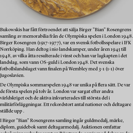
Bukowskis har fått förtroendet att sälja Birger ”Bian” Rosengrens
samling av memorabilia från de Olympiska spelen i London 1948.
Birger Rosengren (1917-1977), var en svensk fotbollsspelare i IFK
Norrköping. Han deltog i nio landskamper, under åren 1945 till
1948, av vilka åtta resulterade i vinst och han var lagkapten i det
landslag, som vann OS-guld i London 1948. Det svenska
fotbollslandslaget vann finalen på Wembley med 3-1 (1-1) över
Jugoslavien.
De Olympiska sommarspelen 1948 var unika på flera sätt. De var
de första spelen på tolv år. London var sargat efter andra
världskriget och de aktiva inkvarterades till största del i
militärförläggningar. Ett rekordstort antal nationer och deltagare
ställde upp .
I Birger ”Bian” Rosengrens samling ingår guldmedalj, märke,
diplom, guidebok samt deltagarmedalj. Auktionen omfattar