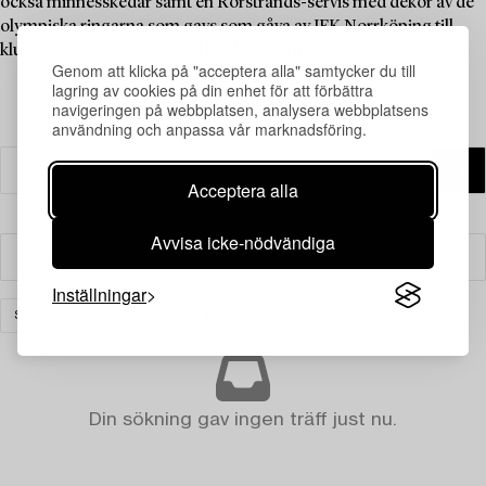
också minnesskedar samt en Rörstrands-servis med dekor av de
olympiska ringarna som gavs som gåva av IFK Norrköping till
klubbens flertaliga spelare i landslaget 1948.
Genom att klicka på "acceptera alla" samtycker du till
lagring av cookies på din enhet för att förbättra
navigeringen på webbplatsen, analysera webbplatsens
användning och anpassa vår marknadsföring.
Acceptera alla
Avvisa icke-nödvändiga
Filter
Inställningar
SAMLARFÖREMÅL
RENSA ALLA
Din sökning gav ingen träff just nu.