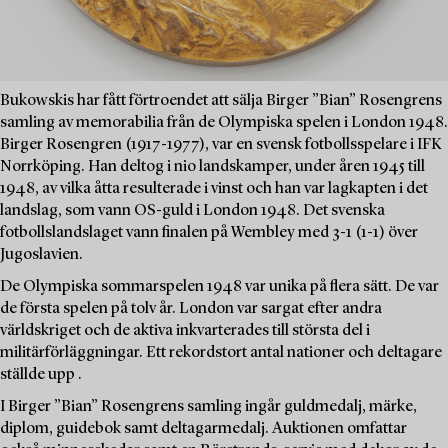
Bukowskis har fått förtroendet att sälja Birger ”Bian” Rosengrens
samling av memorabilia från de Olympiska spelen i London 1948.
Birger Rosengren (1917-1977), var en svensk fotbollsspelare i IFK
Norrköping. Han deltog i nio landskamper, under åren 1945 till
1948, av vilka åtta resulterade i vinst och han var lagkapten i det
landslag, som vann OS-guld i London 1948. Det svenska
fotbollslandslaget vann finalen på Wembley med 3-1 (1-1) över
Jugoslavien.
De Olympiska sommarspelen 1948 var unika på flera sätt. De var
de första spelen på tolv år. London var sargat efter andra
världskriget och de aktiva inkvarterades till största del i
militärförläggningar. Ett rekordstort antal nationer och deltagare
ställde upp .
I Birger ”Bian” Rosengrens samling ingår guldmedalj, märke,
diplom, guidebok samt deltagarmedalj. Auktionen omfattar