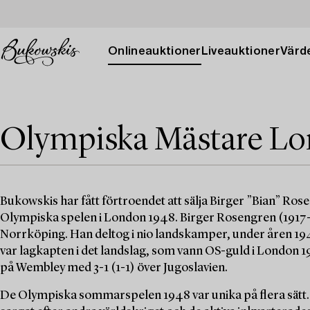
Onlineauktioner
Liveauktioner
Värde
Olympiska Mästare Lo
Bukowskis har fått förtroendet att sälja Birger ”Bian” Ro
Olympiska spelen i London 1948. Birger Rosengren (1917-1
Norrköping. Han deltog i nio landskamper, under åren 1945 t
var lagkapten i det landslag, som vann OS-guld i London 1
på Wembley med 3-1 (1-1) över Jugoslavien.
De Olympiska sommarspelen 1948 var unika på flera sätt. D