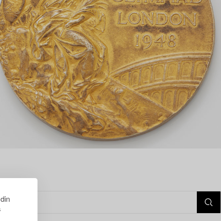
 din
s