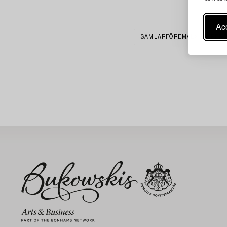
Acc
SAMLARFÖREMÅL
RENS