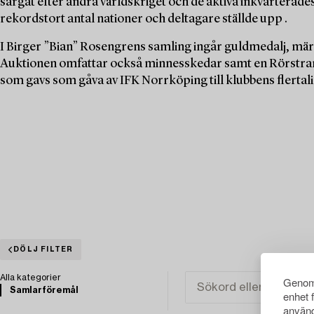
sargat efter andra världskriget och de aktiva inkvarterades t
rekordstort antal nationer och deltagare ställde upp .
I Birger ”Bian” Rosengrens samling ingår guldmedalj, mä
Auktionen omfattar också minnesskedar samt en Rörstran
som gavs som gåva av IFK Norrköping till klubbens flertali
DÖLJ FILTER
Alla kategorier
Genom 
Samlarföremål
enhet 
använd