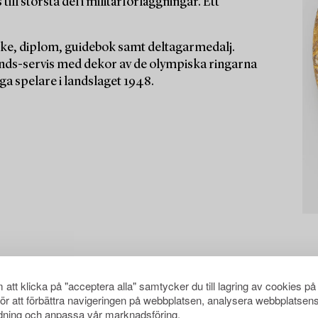
ill största del i militärförläggningar. Ett
rke, diplom, guidebok samt deltagarmedalj.
ds-servis med dekor av de olympiska ringarna
ga spelare i landslaget 1948.
att klicka på "acceptera alla" samtycker du till lagring av cookies på
för att förbättra navigeringen på webbplatsen, analysera webbplatsen
ning och anpassa vår marknadsföring.