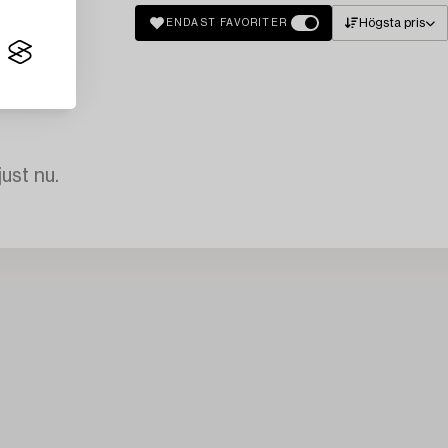
Högsta pris
ENDAST FAVORITER
just nu.