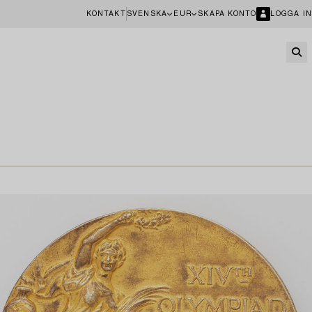
KONTAKT
SVENSKA
EUR
SKAPA KONTO
LOGGA IN