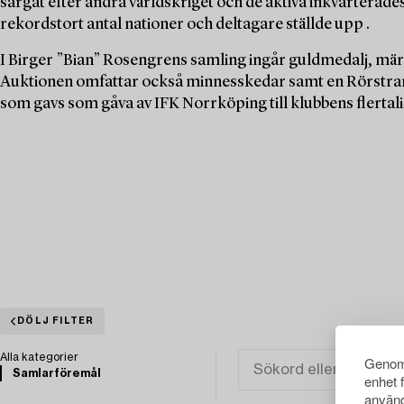
sargat efter andra världskriget och de aktiva inkvarterades t
rekordstort antal nationer och deltagare ställde upp .
I Birger ”Bian” Rosengrens samling ingår guldmedalj, mä
Auktionen omfattar också minnesskedar samt en Rörstran
som gavs som gåva av IFK Norrköping till klubbens flertali
DÖLJ FILTER
Alla kategorier
Genom 
Samlarföremål
enhet 
använd