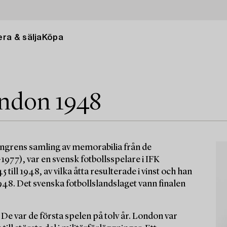
ra & sälja
Köpa
ndon 1948
sengrens samling av memorabilia från de
977), var en svensk fotbollsspelare i IFK
ill 1948, av vilka åtta resulterade i vinst och han
948. Det svenska fotbollslandslaget vann finalen
e var de första spelen på tolv år. London var