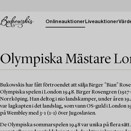
Onlineauktioner
Liveauktioner
Värde
Olympiska Mästare Lo
Bukowskis har fått förtroendet att sälja Birger ”Bian” Ro
Olympiska spelen i London 1948. Birger Rosengren (1917-1
Norrköping. Han deltog i nio landskamper, under åren 1945 t
var lagkapten i det landslag, som vann OS-guld i London 1
på Wembley med 3-1 (1-1) över Jugoslavien.
De Olympiska sommarspelen 1948 var unika på flera sätt. D