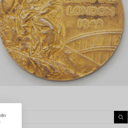
 din
s