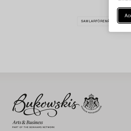
Acc
SAMLARFÖREMÅL
RENS