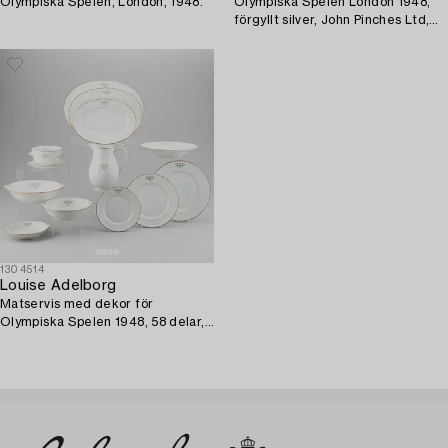
Olympiska Spelen, London, 1948.
Olympiska Spelen London 1948,
förgyllt silver, John Pinches Ltd,
London.
1304514
Louise Adelborg
Matservis med dekor för
Olympiska Spelen 1948, 58 delar,
porslin, Rörstrand.