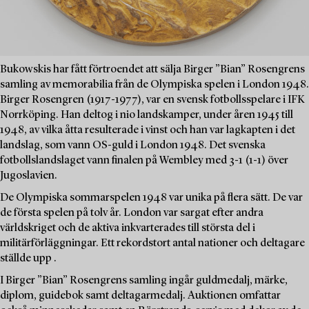
Bukowskis har fått förtroendet att sälja Birger ”Bian” Rosengrens
samling av memorabilia från de Olympiska spelen i London 1948.
Birger Rosengren (1917-1977), var en svensk fotbollsspelare i IFK
Norrköping. Han deltog i nio landskamper, under åren 1945 till
1948, av vilka åtta resulterade i vinst och han var lagkapten i det
landslag, som vann OS-guld i London 1948. Det svenska
fotbollslandslaget vann finalen på Wembley med 3-1 (1-1) över
Jugoslavien.
De Olympiska sommarspelen 1948 var unika på flera sätt. De var
de första spelen på tolv år. London var sargat efter andra
världskriget och de aktiva inkvarterades till största del i
militärförläggningar. Ett rekordstort antal nationer och deltagare
ställde upp .
I Birger ”Bian” Rosengrens samling ingår guldmedalj, märke,
diplom, guidebok samt deltagarmedalj. Auktionen omfattar