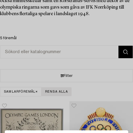
också minnesskedar samt en Rörstrands-servis med dekor av de
olympiska ringarna som gavs som gåva av IFK Norrköping till
klubbens flertaliga spelare i landslaget 1948.
5 föremål
Filter
SAMLARFÖREMÅL
RENSA ALLA