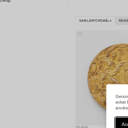
Övrigt
SAMLARFÖREMÅL
RENS
Genom 
enhet 
använd
Acc
1304516