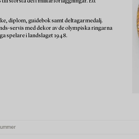
ill största del i militärförläggningar. Ett
rke, diplom, guidebok samt deltagarmedalj.
ds-servis med dekor av de olympiska ringarna
ga spelare i landslaget 1948.