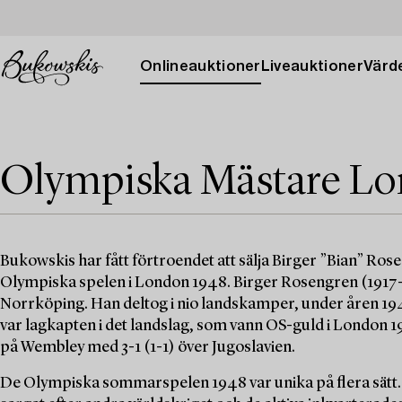
Onlineauktioner
Liveauktioner
Värde
Olympiska Mästare Lo
Bukowskis har fått förtroendet att sälja Birger ”Bian” Ro
Olympiska spelen i London 1948. Birger Rosengren (1917-1
Norrköping. Han deltog i nio landskamper, under åren 1945 t
var lagkapten i det landslag, som vann OS-guld i London 1
på Wembley med 3-1 (1-1) över Jugoslavien.
De Olympiska sommarspelen 1948 var unika på flera sätt. D