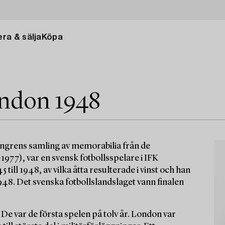
ra & sälja
Köpa
ndon 1948
sengrens samling av memorabilia från de
977), var en svensk fotbollsspelare i IFK
ill 1948, av vilka åtta resulterade i vinst och han
948. Det svenska fotbollslandslaget vann finalen
e var de första spelen på tolv år. London var