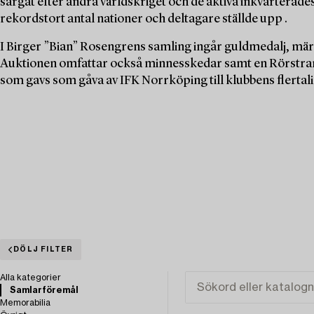
sargat efter andra världskriget och de aktiva inkvarterades t
rekordstort antal nationer och deltagare ställde upp .
I Birger ”Bian” Rosengrens samling ingår guldmedalj, mä
Auktionen omfattar också minnesskedar samt en Rörstran
som gavs som gåva av IFK Norrköping till klubbens flertali
DÖLJ FILTER
Alla kategorier
Samlarföremål
Memorabilia