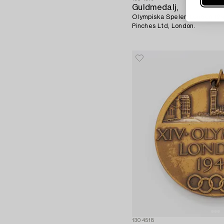
Guldmedalj,
Olympiska Spelen London 1948,
Pinches Ltd, London.
1304518