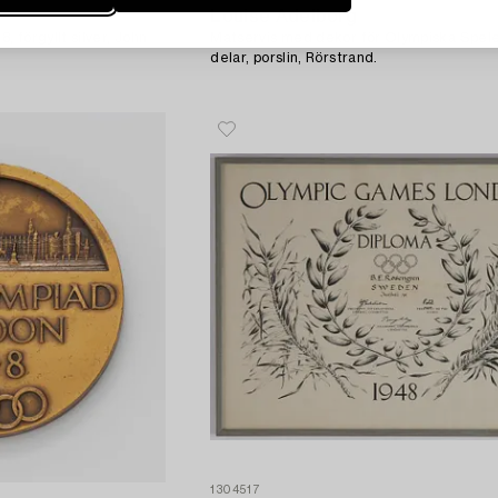
Louise Adelborg
 förgyllt silver, John
Matservis med dekor för Olympiska Spele
delar, porslin, Rörstrand.
1304517