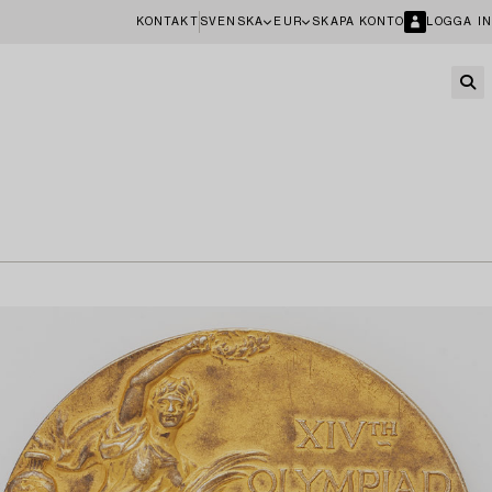
KONTAKT
SVENSKA
EUR
SKAPA KONTO
LOGGA IN