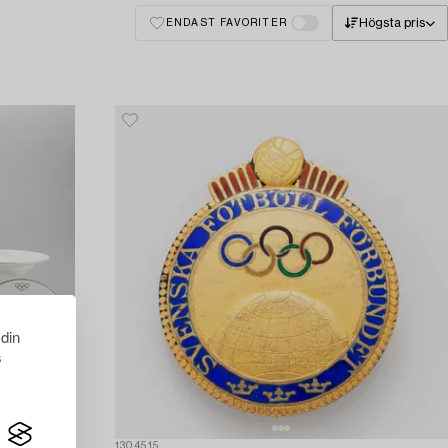
Högsta pris
ENDAST FAVORITER
 din
s
1304515