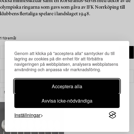
också minnesskedar samt en Rörstrands-servis med dekor av de
olympiska ringarna som gavs som gåva av IFK Norrköping till
klubbens flertaliga spelare i landslaget 1948.
1 föremål
Genom att klicka på "acceptera alla" samtycker du till
lagring av cookies på din enhet för att förbättra
navigeringen på webbplatsen, analysera webbplatsens
användning och anpassa vår marknadsföring.
Filter
Acceptera alla
SILVER
BESTICK
RENSA ALLA
Avvisa icke-nödvändiga
Inställningar