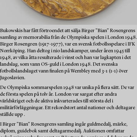
Bukowskis har fått förtroendet att sälja Birger ”Bian” Rosengrens
samling av memorabilia från de Olympiska spelen i London 1948.
Birger Rosengren (1917-1977), var en svensk fotbollsspelare i IFK
Norrköping. Han deltog i nio landskamper, under åren 1945 till
1948, av vilka åtta resulterade i vinst och han var lagkapten i det
landslag, som vann OS-guld i London 1948. Det svenska
fotbollslandslaget vann finalen på Wembley med 3-1 (1-1) över
Jugoslavien.
De Olympiska sommarspelen 1948 var unika på flera sätt. De var
de första spelen på tolv år. London var sargat efter andra
världskriget och de aktiva inkvarterades till största del i
militärförläggningar. Ett rekordstort antal nationer och deltagare
ställde upp .
I Birger ”Bian” Rosengrens samling ingår guldmedalj, märke,
diplom, guidebok samt deltagarmedalj. Auktionen omfattar