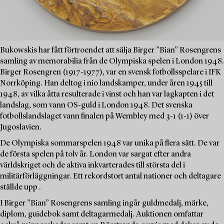
Bukowskis har fått förtroendet att sälja Birger ”Bian” Rosengrens
samling av memorabilia från de Olympiska spelen i London 1948.
Birger Rosengren (1917-1977), var en svensk fotbollsspelare i IFK
Norrköping. Han deltog i nio landskamper, under åren 1945 till
1948, av vilka åtta resulterade i vinst och han var lagkapten i det
landslag, som vann OS-guld i London 1948. Det svenska
fotbollslandslaget vann finalen på Wembley med 3-1 (1-1) över
Jugoslavien.
De Olympiska sommarspelen 1948 var unika på flera sätt. De var
de första spelen på tolv år. London var sargat efter andra
världskriget och de aktiva inkvarterades till största del i
militärförläggningar. Ett rekordstort antal nationer och deltagare
ställde upp .
I Birger ”Bian” Rosengrens samling ingår guldmedalj, märke,
diplom, guidebok samt deltagarmedalj. Auktionen omfattar