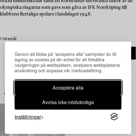
också minnesskedar samt en Rörstrands-servis med dekor av de
olympiska ringarna som gavs som gåva av IFK Norrköping till
klubbens flertaliga spelare i landslaget 1948.
1 föremål
Genom att klicka på "acceptera alla" samtycker du till
lagring av cookies på din enhet för att förbättra
navigeringen på webbplatsen, analysera webbplatsens
användning och anpassa vår marknadsföring.
Filter
Acceptera alla
KERAMIK & PORSLIN
SERVISER
RENSA ALLA
Avvisa icke-nödvändiga
Inställningar