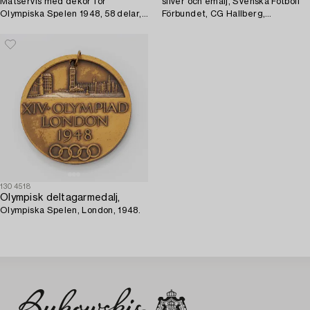
Matservis med dekor för
silver och emalj, Svenska Fotboll
Olympiska Spelen 1948, 58 delar,
Förbundet, CG Hallberg,
porslin, Rörstrand.
Stockholm.
1304518
Olympisk deltagarmedalj,
Olympiska Spelen, London, 1948.