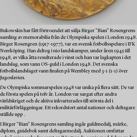
Bukowskis har fått förtroendet att sälja Birger ”Bian” Rosengrens
samling av memorabilia från de Olympiska spelen i London 1948.
Birger Rosengren (1917-1977), var en svensk fotbollsspelare i IFK
Norrköping. Han deltog i nio landskamper, under åren 1945 till
1948, av vilka åtta resulterade i vinst och han var lagkapten i det
landslag, som vann OS-guld i London 1948. Det svenska
fotbollslandslaget vann finalen på Wembley med 3-1 (1-1) över
Jugoslavien.
De Olympiska sommarspelen 1948 var unika på flera sätt. De var
de första spelen på tolv år. London var sargat efter andra
världskriget och de aktiva inkvarterades till största del i
militärförläggningar. Ett rekordstort antal nationer och deltagare
ställde upp .
I Birger ”Bian” Rosengrens samling ingår guldmedalj, märke,
diplom, guidebok samt deltagarmedalj. Auktionen omfattar