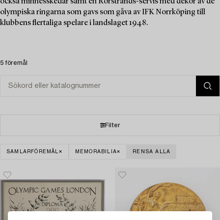
också minnesskedar samt en Rörstrands-servis med dekor av de
olympiska ringarna som gavs som gåva av IFK Norrköping till
klubbens flertaliga spelare i landslaget 1948.
5 föremål
Filter
SAMLARFÖREMÅL
MEMORABILIA
RENSA ALLA