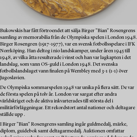
Bukowskis har fått förtroendet att sälja Birger ”Bian” Rosengrens
samling av memorabilia från de Olympiska spelen i London 1948.
Birger Rosengren (1917-1977), var en svensk fotbollsspelare i IFK
Norrköping. Han deltog i nio landskamper, under åren 1945 till
1948, av vilka åtta resulterade i vinst och han var lagkapten i det
landslag, som vann OS-guld i London 1948. Det svenska
fotbollslandslaget vann finalen på Wembley med 3-1 (1-1) över
Jugoslavien.
De Olympiska sommarspelen 1948 var unika på flera sätt. De var
de första spelen på tolv år. London var sargat efter andra
världskriget och de aktiva inkvarterades till största del i
militärförläggningar. Ett rekordstort antal nationer och deltagare
ställde upp .
I Birger ”Bian” Rosengrens samling ingår guldmedalj, märke,
diplom, guidebok samt deltagarmedalj. Auktionen omfattar