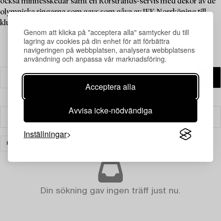
också minnesskedar samt en Rörstrands-servis med dekor av de
olympiska ringarna som gavs som gåva av IFK Norrköping till
klubbens flertaliga spelare i landslaget 1948.
Genom att klicka på "acceptera alla" samtycker du till
lagring av cookies på din enhet för att förbättra
navigeringen på webbplatsen, analysera webbplatsens
användning och anpassa vår marknadsföring.
Acceptera alla
Avvisa icke-nödvändiga
Filter
Inställningar
KONST
GRAFIK
RENSA ALLA
Din sökning gav ingen träff just nu.