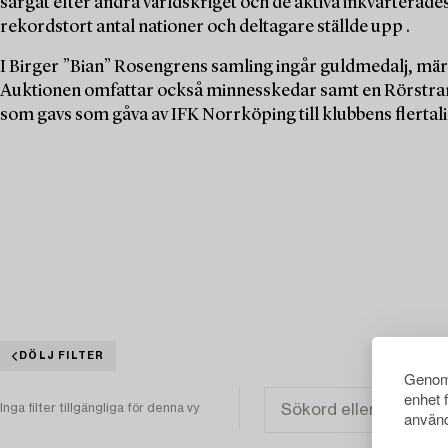
sargat efter andra världskriget och de aktiva inkvarterades t
rekordstort antal nationer och deltagare ställde upp .
I Birger ”Bian” Rosengrens samling ingår guldmedalj, mä
Auktionen omfattar också minnesskedar samt en Rörstran
som gavs som gåva av IFK Norrköping till klubbens flertali
DÖLJ FILTER
Genom 
enhet 
Inga filter tillgängliga för denna vy
använd