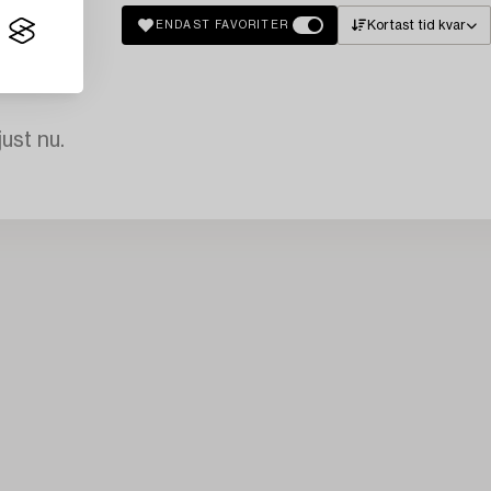
Kortast tid kvar
ENDAST FAVORITER
just nu.