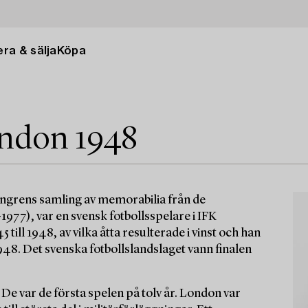
ra & sälja
Köpa
ndon 1948
sengrens samling av memorabilia från de
977), var en svensk fotbollsspelare i IFK
ill 1948, av vilka åtta resulterade i vinst och han
948. Det svenska fotbollslandslaget vann finalen
e var de första spelen på tolv år. London var