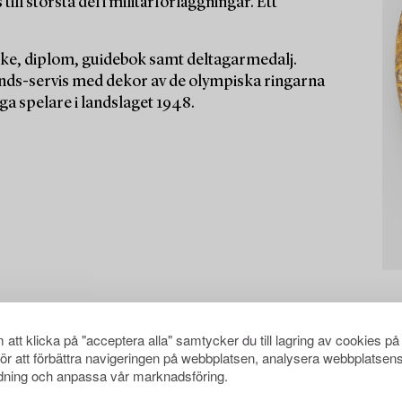
ill största del i militärförläggningar. Ett
rke, diplom, guidebok samt deltagarmedalj.
ds-servis med dekor av de olympiska ringarna
ga spelare i landslaget 1948.
att klicka på "acceptera alla" samtycker du till lagring av cookies på
för att förbättra navigeringen på webbplatsen, analysera webbplatsen
ning och anpassa vår marknadsföring.