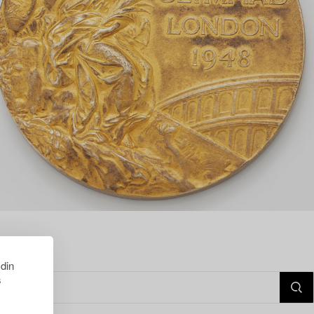
 din
s