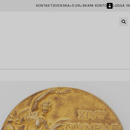
KONTAKT
SVENSKA
EUR
SKAPA KONTO
LOGGA IN