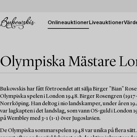
Onlineauktioner
Liveauktioner
Värde
Olympiska Mästare Lo
Bukowskis har fått förtroendet att sälja Birger ”Bian” Ro
Olympiska spelen i London 1948. Birger Rosengren (1917-1
Norrköping. Han deltog i nio landskamper, under åren 1945 t
var lagkapten i det landslag, som vann OS-guld i London 1
på Wembley med 3-1 (1-1) över Jugoslavien.
De Olympiska sommarspelen 1948 var unika på flera sätt. D