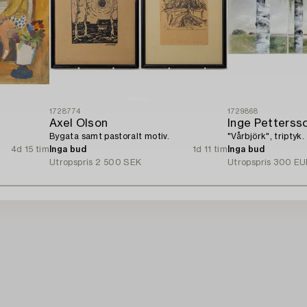
1728774
1729868
Axel Olson
Inge Petterss
Bygata samt pastoralt motiv.
"Vårbjörk", triptyk.
4d 15 tim
Inga bud
1d 11 tim
Inga bud
Utropspris
2 500 SEK
Utropspris
300 EU