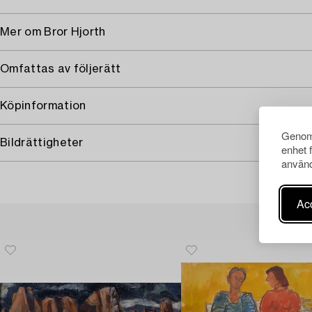
Mer om Bror Hjorth
Omfattas av följerätt
Köpinformation
Genom 
Bildrättigheter
enhet 
använd
Acc