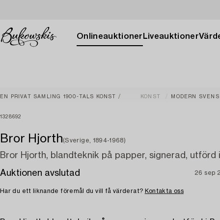
Onlineauktioner
Liveauktioner
Värde
EN PRIVAT SAMLING 1900-TALS KONST
KONST
MODERN SVENS
1328692
Bror Hjorth
(Sverige, 1894-1968)
Bror Hjorth, blandteknik på papper, signerad, utförd i
Auktionen avslutad
26 sep 
Har du ett liknande föremål du vill få värderat?
Kontakta oss