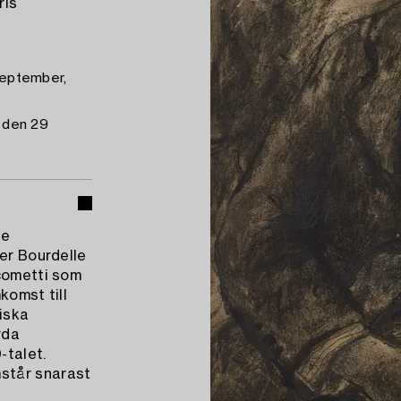
ris
 september,
n den 29
de
der Bourdelle
acometti som
komst till
tiska
rda
-talet.
står snarast