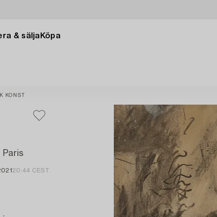
ra & sälja
Köpa
K KONST
 Paris
2021
20:44 CEST