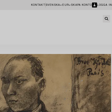
KONTAKT
SVENSKA
EUR
SKAPA KONTO
LOGGA IN