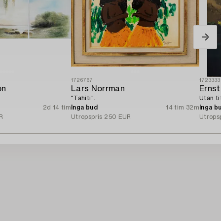
1726767
1723333
on
Lars Norrman
Ernst
"Tahiti".
Utan ti
2d 14 tim
Inga bud
14 tim 32m
Inga b
R
Utropspris
250 EUR
Utrops