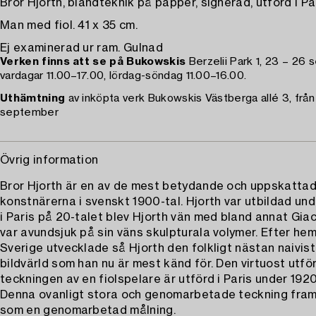
Bror Hjorth, blandteknik på papper, signerad, utförd i Pa
Man med fiol. 41 x 35 cm.
Ej examinerad ur ram. Gulnad
Verken finns att se på Bukowskis
Berzelii Park 1, 23 – 26
vardagar 11.00–17.00, lördag-söndag 11.00–16.00.
Uthämtning
av inköpta verk Bukowskis Västberga allé 3, frå
september
Övrig information
Bror Hjorth är en av de mest betydande och uppskatta
konstnärerna i svenskt 1900-tal. Hjorth var utbildad un
i Paris på 20-talet blev Hjorth vän med bland annat Gi
var avundsjuk på sin väns skulpturala volymer. Efter hem
Sverige utvecklade så Hjorth den folkligt nästan naivis
bildvärld som han nu är mest känd för. Den virtuost utfö
teckningen av en fiolspelare är utförd i Paris under 1920
Denna ovanligt stora och genomarbetade teckning fram
som en genomarbetad målning.