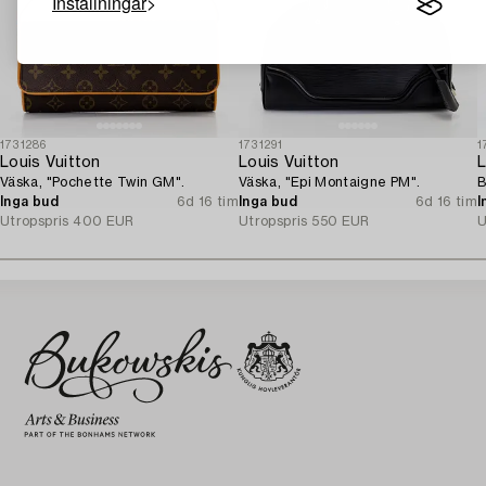
Inställningar
1731286
1731291
1
Louis Vuitton
Louis Vuitton
L
Väska, "Pochette Twin GM".
Väska, "Epi Montaigne PM".
B
Inga bud
6d 16 tim
Inga bud
6d 16 tim
I
Utropspris
400 EUR
Utropspris
550 EUR
U