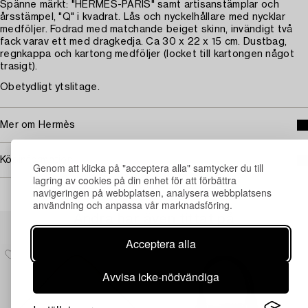
Spänne märkt: "HERMÈS-PARIS" samt artisanstämplar och
årsstämpel, "Q" i kvadrat. Lås och nyckelhållare med nycklar
medföljer. Fodrad med matchande beiget skinn, invändigt två
fack varav ett med dragkedja. Ca 30 x 22 x 15 cm. Dustbag,
regnkappa och kartong medföljer (locket till kartongen något
trasigt).
Obetydligt ytslitage.
Mer om Hermès
Köpinformation
Genom att klicka på "acceptera alla" samtycker du till
lagring av cookies på din enhet för att förbättra
navigeringen på webbplatsen, analysera webbplatsens
användning och anpassa vår marknadsföring.
Andra har även tittat på
Acceptera alla
Avvisa icke-nödvändiga