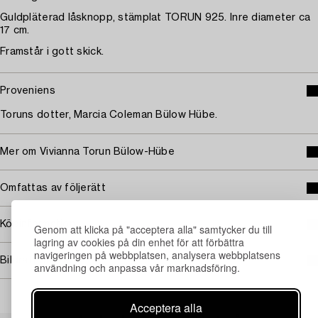
Guldpläterad låsknopp, stämplat TORUN 925. Inre diameter ca
17 cm.
Framstår i gott skick.
Proveniens
Toruns dotter, Marcia Coleman Bülow Hübe.
Mer om Vivianna Torun Bülow-Hübe
Omfattas av följerätt
Köpinformation
Genom att klicka på "acceptera alla" samtycker du till
lagring av cookies på din enhet för att förbättra
navigeringen på webbplatsen, analysera webbplatsens
Bildrättigheter
användning och anpassa vår marknadsföring.
Acceptera alla