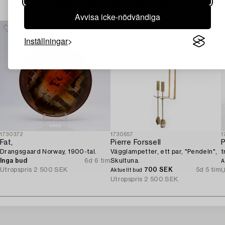
Andra har även tittat på
Avvisa icke-nödvändiga
Inställningar
1730372
1730657
1
Fat,
Pierre Forssell
P
Drangsgaard Norway, 1900-tal.
Vägglampetter, ett par, "Pendeln",
t
Inga bud
6d 6 tim
Skultuna.
A
Utropspris
2 500 SEK
700 SEK
5d 5 tim
U
Aktuellt bud
Utropspris
2 500 SEK