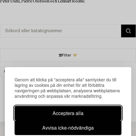
Peter Dahl, Pierre Olofsson och Lennart Rodhe.
Filter
KONST
CONTEMPORARY
RENSA ALLA
Genom att klicka på "acceptera alla" samtycker du till
lagring av cookies på din enhet för att förbättra
navigeringen på webbplatsen, analysera webbplatsens
användning och anpassa vår marknadsföring.
Din sökning gav ingen träff just nu.
Acceptera alla
Avvisa icke-nödvändiga