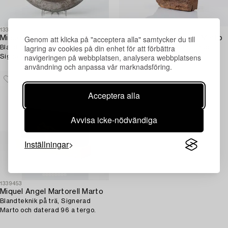
1339460
1339454
Genom att klicka på "acceptera alla" samtycker du till
Miquel Angel Martorell Marto
Miquel Angel Martorell Marto
lagring av cookies på din enhet för att förbättra
Blandteknik och borstat stål,
Blandteknik på trä, Signerad
navigeringen på webbplatsen, analysera webbplatsens
Signerad Marto och daterad
Marto och daterad 94.
användning och anpassa vår marknadsföring.
2000 a tergo.
Acceptera alla
Avvisa icke-nödvändiga
Inställningar
1339453
Miquel Angel Martorell Marto
Blandteknik på trä, Signerad
Marto och daterad 96 a tergo.