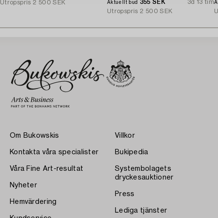
355 SEK
3d 13 tim
1
Utropspris
2 500 SEK
Aktuellt bud
A
Utropspris
2 500 SEK
U
Om Bukowskis
Villkor
Kontakta våra specialister
Bukipedia
Våra Fine Art-resultat
Systembolagets
dryckesauktioner
Nyheter
Press
Hemvärdering
Lediga tjänster