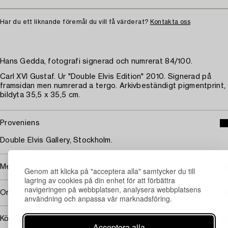
Har du ett liknande föremål du vill få värderat?
Kontakta oss
Hans Gedda, fotografi signerad och numrerat 84/100.
Carl XVI Gustaf. Ur "Double Elvis Edition" 2010. Signerad på
framsidan men numrerad a tergo. Arkivbeständigt pigmentprint,
bildyta 35,5 x 35,5 cm.
Proveniens
Double Elvis Gallery, Stockholm.
Mer om Hans Gedda
Genom att klicka på "acceptera alla" samtycker du till
lagring av cookies på din enhet för att förbättra
navigeringen på webbplatsen, analysera webbplatsens
Omfattas av följerätt
användning och anpassa vår marknadsföring.
Köpinformation
Acceptera alla