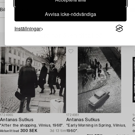
Bildrättigheter
Avvisa icke-nödvändiga
Inställningar
Andra har även tittat på
1724965
1724961
1
Antanas Sutkus
Antanas Sutkus
C
"After the shopping, Vilnius, 1968".
"Early Morning in Spring, Vilnius,
F
300 SEK
3d 13 tim
1960".
o
Aktuellt bud