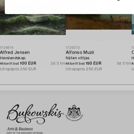
1729876
1725070
1
Alfred Jensen
Alfonso Muzii
C
Havslandskap.
Näten vittjas.
H
100 EUR
2d 3 tim
150 EUR
3d 3 tim
Aktuellt bud
Aktuellt bud
A
Utropspris
250 EUR
Utropspris
250 EUR
U