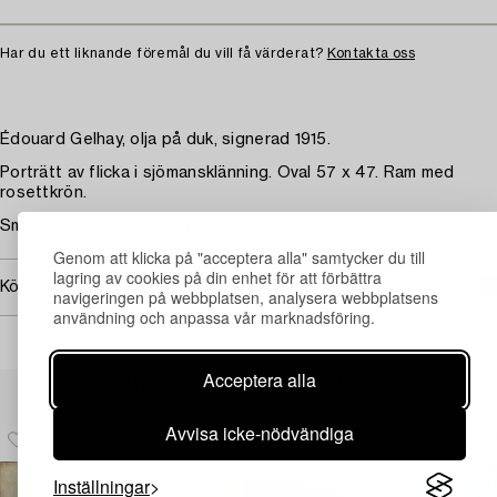
Har du ett liknande föremål du vill få värderat?
Kontakta oss
Édouard Gelhay, olja på duk, signerad 1915.
Porträtt av flicka i sjömansklänning. Oval 57 x 47. Ram med
rosettkrön.
Smärre färgbortfall. Ram med lagningar.
Genom att klicka på "acceptera alla" samtycker du till
lagring av cookies på din enhet för att förbättra
Köpinformation
navigeringen på webbplatsen, analysera webbplatsens
användning och anpassa vår marknadsföring.
Acceptera alla
Andra har även tittat på
Avvisa icke-nödvändiga
Inställningar