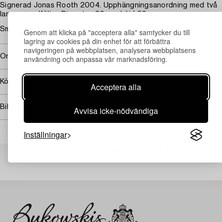
Signerad Jonas Rooth 2004. Upphängningsanordning med två
lampor medföljer. Diameter 80 cm, höjd 50 cm.
Smärre ytslitage. Nagg. En blomma skadad, medföljer.
Genom att klicka på "acceptera alla" samtycker du till
lagring av cookies på din enhet för att förbättra
navigeringen på webbplatsen, analysera webbplatsens
Omfattas av följerätt
användning och anpassa vår marknadsföring.
Köpinformation
Acceptera alla
Bildrättigheter
Avvisa icke-nödvändiga
Inställningar
Andra har även tittat på