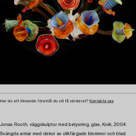
Har du ett liknande föremål du vill få värderat?
Kontakta oss
Jonas Rooth, väggskulptur med belysning, glas, Kivik, 2004.
Svängda armar med dekor av olikfärgade blommor och blad.