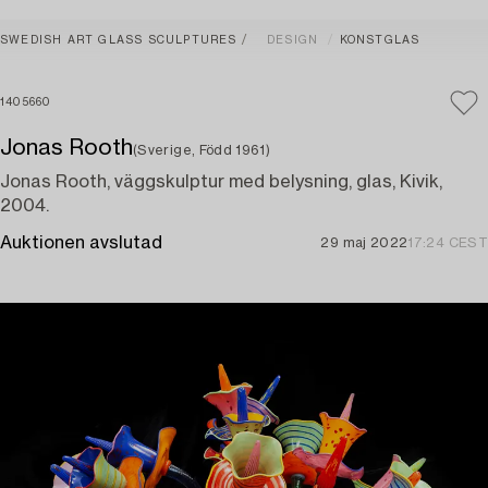
SWEDISH ART GLASS SCULPTURES
DESIGN
KONSTGLAS
1405660
Jonas Rooth
(Sverige, Född 1961)
Jonas Rooth, väggskulptur med belysning, glas, Kivik,
2004.
Auktionen avslutad
29 maj 2022
17:24 CEST