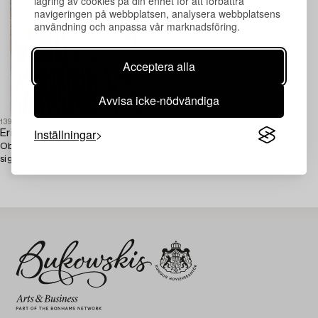
lagring av cookies på din enhet för att förbättra
navigeringen på webbplatsen, analysera webbplatsens
användning och anpassa vår marknadsföring.
Acceptera alla
Avvisa icke-nödvändiga
1393754
Inställningar
Erik Höglund
Objekt, glas och betong, Boda,
signerat E Höglund Boda 68.