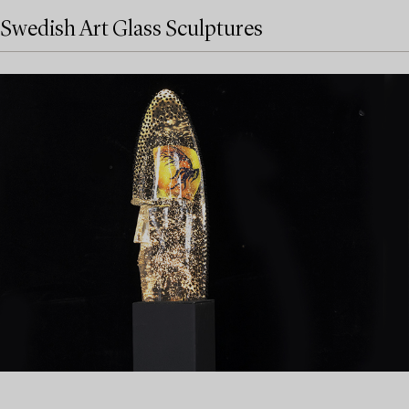
Swedish Art Glass Sculptures