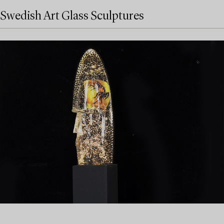
Swedish Art Glass Sculptures