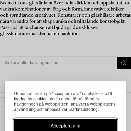
Svenskt konstglas är känt över hela världen och uppskattat för
vackra kombinationer av färg och form, innovativa tekniker
och sprudlande kreativitet. Konstnärer och glasblåsare arbetar
nära varandra för att skapa unika och tilltalande konstobjekt.
Passa på att ta chansen att bjuda på de exklusiva
glasskulpturerna i denna temaauktion.
Filter
Genom att klicka på "acceptera alla" samtycker du till
lagring av cookies på din enhet för att förbättra
DIVERSE
ÖVRIGT
RENSA ALLA
navigeringen på webbplatsen, analysera webbplatsens
användning och anpassa vår marknadsföring.
Acceptera alla
Din sökning gav ingen träff just nu.