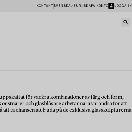
KONTAKT
SVENSKA
EUR
SKAPA KONTO
LOGGA IN
 uppskattat för vackra kombinationer av färg och form,
 Konstnärer och glasblåsare arbetar nära varandra för att
å att ta chansen att bjuda på de exklusiva glasskulpturerna