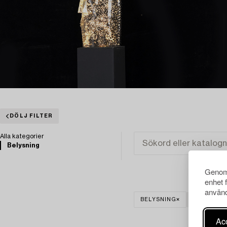
DÖLJ FILTER
Alla kategorier
Belysning
Genom 
enhet 
använd
BELYSNING
RENSA AL
Acc