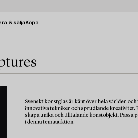
ra & sälja
Köpa
ptures
Svenskt konstglas är känt över hela världen och
innovativa tekniker och sprudlande kreativitet.
skapa unika och tilltalande konstobjekt. Passa p
i denna temaauktion.