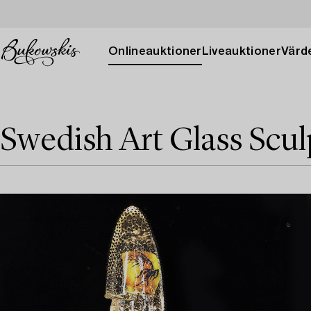
Onlineauktioner
Liveauktioner
Värde
Swedish Art Glass Scul