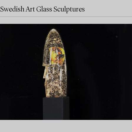
Swedish Art Glass Sculptures