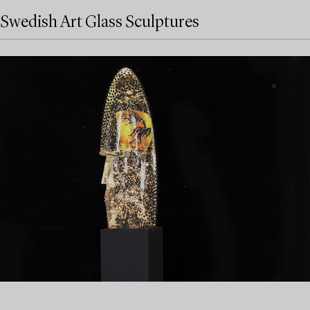
Swedish Art Glass Sculptures