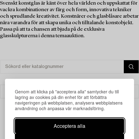
Svenskt konstglas är känt över hela världen och uppskattat för
vackra kombinationer av färg och form, innovativa tekniker
och sprudlande kreativitet. Konstnärer och glasblåsare arbetar
nära varandra för att skapa unika och tilltalande konstobjekt.
Passa på att ta chansen att bjuda på de exklusiva
glasskulpturerna i denna temaauktion.
Genom att klicka på "acceptera alla" samtycker du till
Filter
lagring av cookies på din enhet för att förbättra
navigeringen på webbplatsen, analysera webbplatsens
användning och anpassa vår marknadsföring.
Din sökning gav ingen träff just nu.
Acceptera alla