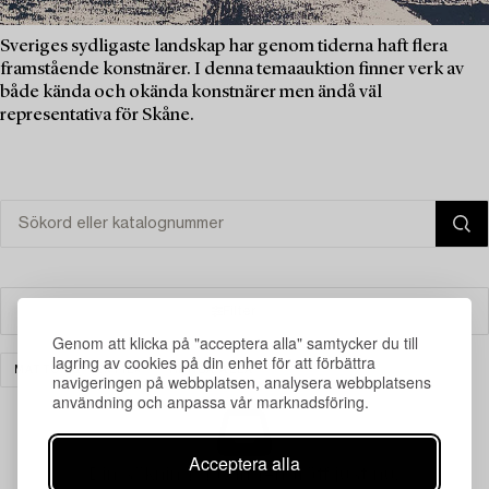
Sveriges sydligaste landskap har genom tiderna haft flera
framstående konstnärer. I denna temaauktion finner verk av
både kända och okända konstnärer men ändå väl
representativa för Skåne.
Filter
Genom att klicka på "acceptera alla" samtycker du till
lagring av cookies på din enhet för att förbättra
MATTOR & TEXTIL
RENSA ALLA
navigeringen på webbplatsen, analysera webbplatsens
användning och anpassa vår marknadsföring.
Acceptera alla
Din sökning gav ingen träff just nu.